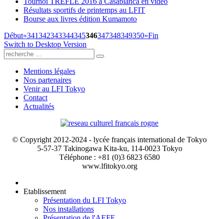
Tournoi TREFLE 2016 à Casablanca en vidéo
Résultats sportifs de printemps au LFIT
Bourse aux livres édition Kumamoto
Début
«
341
342
343
344
345
346
347
348
349
350
»
Fin
Switch to Desktop Version
Mentions légales
Nos partenaires
Venir au LFI Tokyo
Contact
Actualités
© Copyright 2012-2024 - lycée français international de Tokyo
5-57-37 Takinogawa Kita-ku, 114-0023 Tokyo
Téléphone : +81 (0)3 6823 6580
www.lfitokyo.org
Etablissement
Présentation du LFI Tokyo
Nos installations
Présentation de l'AEFE