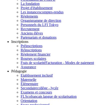
La fondation
Projet d'établissement
Les instances
comptes-rendus
Règlements
Organigramme de direction
Personnels du LFI Tokyo
Recrutement
Anciens élèves
Partenariats et donations
Inscriptions
Préinscriptions
Réinscriptions
Règlement financier
Bourses scolaires
Frais de scolarité
Facturation - Modes de paiement
Assurance
Pédagogie
Etablissement inclusif
Maternelle
Élémentaire
Secondaire
collège - lycée
Examens et concours
FLSco
français langue de scolarisation
Orientation
Stage professionnel