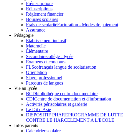
Préinscriptions
Réinscriptions
Règlement financier
Bourses scolaires
Frais de scolarité
Facturation - Modes de paiement
Assurance
Pédagogie
Etablissement inclusif
Maternelle
Élémentaire
Secondaire
collège - lycée
Examens et concours
FLSco
français langue de scolarisation
Orientation
Stage professionnel
Parcours de langues
Vie au lycée
BCD
bibliothèque centre documentaire
CDI
Centre de documentation et d'information
Activités périscolaires et garderie
Le Dit d'Asie
DISPOSITIF PHARE
PROGRAMME DE LUTTE
CONTRE LE HARCELEMENT A L'ECOLE
Infos parents
Calendrier scolaire