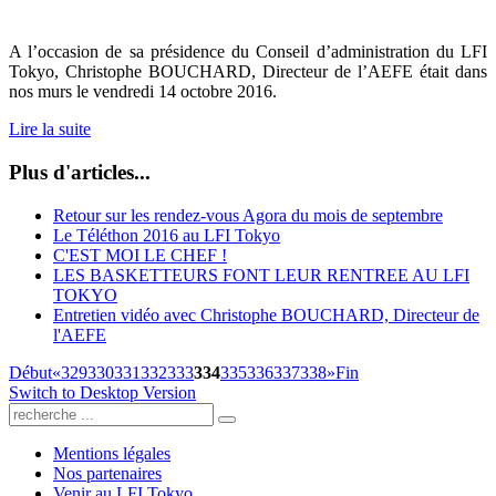
A l’occasion de sa présidence du Conseil d’administration du LFI
Tokyo, Christophe BOUCHARD, Directeur de l’AEFE était dans
nos murs le vendredi 14 octobre 2016.
Lire la suite
Plus d'articles...
Retour sur les rendez-vous Agora du mois de septembre
Le Téléthon 2016 au LFI Tokyo
C'EST MOI LE CHEF !
LES BASKETTEURS FONT LEUR RENTREE AU LFI
TOKYO
Entretien vidéo avec Christophe BOUCHARD, Directeur de
l'AEFE
Début
«
329
330
331
332
333
334
335
336
337
338
»
Fin
Switch to Desktop Version
Mentions légales
Nos partenaires
Venir au LFI Tokyo