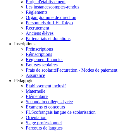
Projet d'établissement
Les instances
comptes-rendus
Règlements
Organigramme de direction
Personnels du LFI Tokyo
Recrutement
Anciens élèves
Partenariats et donations
Inscriptions
Préinscriptions
Réinscriptions
Règlement financier
Bourses scolaires
Frais de scolarité
Facturation - Modes de paiement
Assurance
Pédagogie
Etablissement inclusif
Maternelle
Élémentaire
Secondaire
collège - lycée
Examens et concours
FLSco
français langue de scolarisation
Orientation
Stage professionnel
Parcours de langues