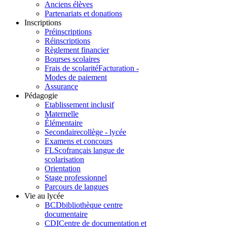
Anciens élèves
Partenariats et donations
Inscriptions
Préinscriptions
Réinscriptions
Règlement financier
Bourses scolaires
Frais de scolarité
Facturation -
Modes de paiement
Assurance
Pédagogie
Etablissement inclusif
Maternelle
Élémentaire
Secondaire
collège - lycée
Examens et concours
FLSco
français langue de
scolarisation
Orientation
Stage professionnel
Parcours de langues
Vie au lycée
BCD
bibliothèque centre
documentaire
CDI
Centre de documentation et