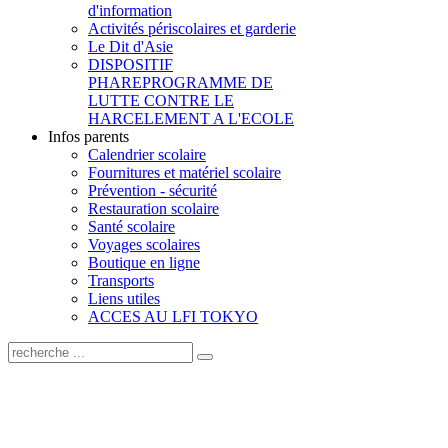
d'information
Activités périscolaires et garderie
Le Dit d'Asie
DISPOSITIF
PHARE
PROGRAMME DE
LUTTE CONTRE LE
HARCELEMENT A L'ECOLE
Infos parents
Calendrier scolaire
Fournitures et matériel scolaire
Prévention - sécurité
Restauration scolaire
Santé scolaire
Voyages scolaires
Boutique en ligne
Transports
Liens utiles
ACCES AU LFI TOKYO