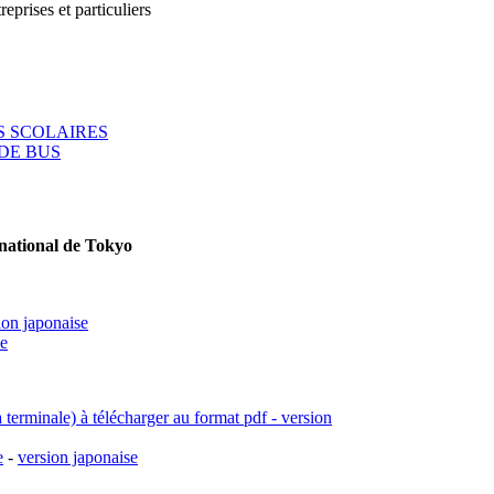
reprises et particuliers
 SCOLAIRES
DE BUS
rnational de Tokyo
ion japonaise
se
a terminale) à télécharger au format pdf - version
e
-
version japonaise