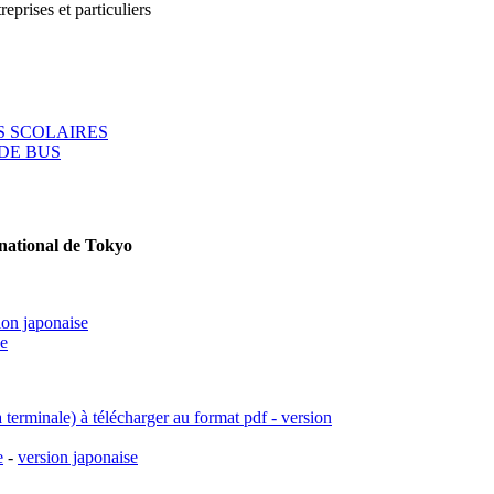
reprises et particuliers
 SCOLAIRES
DE BUS
rnational de Tokyo
ion japonaise
se
a terminale) à télécharger au format pdf - version
e
-
version japonaise