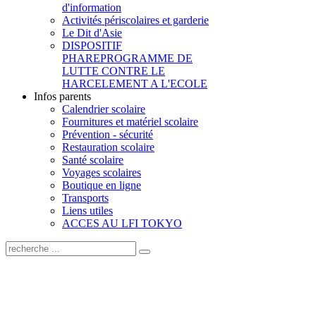
d'information
Activités périscolaires et garderie
Le Dit d'Asie
DISPOSITIF
PHARE
PROGRAMME DE
LUTTE CONTRE LE
HARCELEMENT A L'ECOLE
Infos parents
Calendrier scolaire
Fournitures et matériel scolaire
Prévention - sécurité
Restauration scolaire
Santé scolaire
Voyages scolaires
Boutique en ligne
Transports
Liens utiles
ACCES AU LFI TOKYO