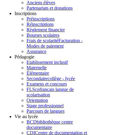
Anciens élèves
Partenariats et donations
Inscriptions
Préinscriptions
Réinscriptions
Règlement financier
Bourses scolaires
Frais de scolarité
Facturation -
Modes de paiement
Assurance
Pédagogie
Etablissement inclusif
Maternelle
Élémentaire
Secondaire
collège - lycée
Examens et concours
FLSco
français langue de
scolarisation
Orientation
Stage professionnel
Parcours de langues
Vie au lycée
BCD
bibliothèque centre
documentaire
CDI
Centre de documentation et