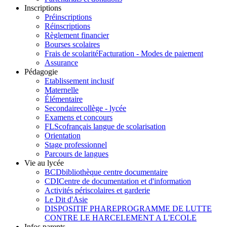
Inscriptions
Préinscriptions
Réinscriptions
Règlement financier
Bourses scolaires
Frais de scolarité
Facturation - Modes de paiement
Assurance
Pédagogie
Etablissement inclusif
Maternelle
Élémentaire
Secondaire
collège - lycée
Examens et concours
FLSco
français langue de scolarisation
Orientation
Stage professionnel
Parcours de langues
Vie au lycée
BCD
bibliothèque centre documentaire
CDI
Centre de documentation et d'information
Activités périscolaires et garderie
Le Dit d'Asie
DISPOSITIF PHARE
PROGRAMME DE LUTTE
CONTRE LE HARCELEMENT A L'ECOLE
Infos parents