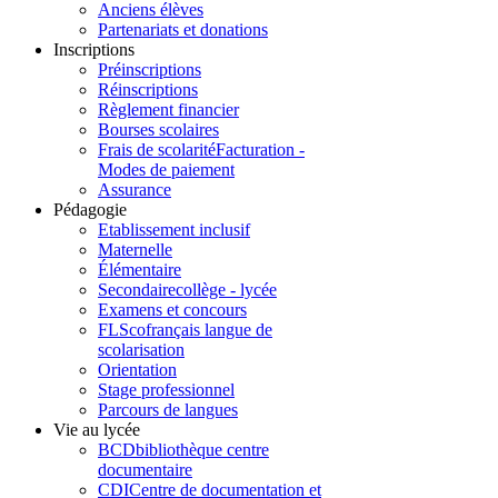
Anciens élèves
Partenariats et donations
Inscriptions
Préinscriptions
Réinscriptions
Règlement financier
Bourses scolaires
Frais de scolarité
Facturation -
Modes de paiement
Assurance
Pédagogie
Etablissement inclusif
Maternelle
Élémentaire
Secondaire
collège - lycée
Examens et concours
FLSco
français langue de
scolarisation
Orientation
Stage professionnel
Parcours de langues
Vie au lycée
BCD
bibliothèque centre
documentaire
CDI
Centre de documentation et