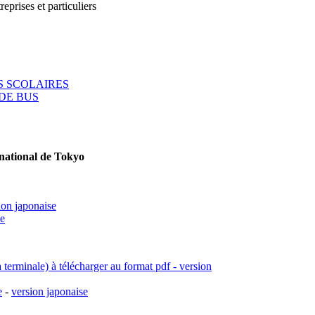
reprises et particuliers
 SCOLAIRES
DE BUS
rnational de Tokyo
ion japonaise
se
a terminale) à télécharger au format pdf - version
e
-
version japonaise