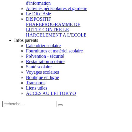
d'information
Activités périscolaires et garderie
Le Dit d'Asie
DISPOSITIF
PHARE
PROGRAMME DE
LUTTE CONTRE LE
HARCELEMENT A L'ECOLE
Infos parents
Calendrier scolaire
Fournitures et matériel scolaire
Prévention - sécurité
Restauration scolaire
Santé scolaire
Voyages scolaires
Boutique en ligne
Transports
Liens utiles
ACCES AU LFI TOKYO