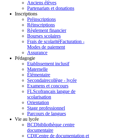
Anciens élèves
Partenariats et donations
Inscriptions
Préinscriptions
Réinscriptions
Règlement financier
Bourses scolaires
Frais de scolarité
Facturation -
Modes de paiement
Assurance
Pédagogie
Etablissement inclusif
Maternelle
Élémentaire
Secondaire
collège - lycée
Examens et concours
FLSco
français langue de
scolarisation
Orientation
Stage professionnel
Parcours de langues
Vie au lycée
BCD
bibliothèque centre
documentaire
CDI
Centre de documentation et