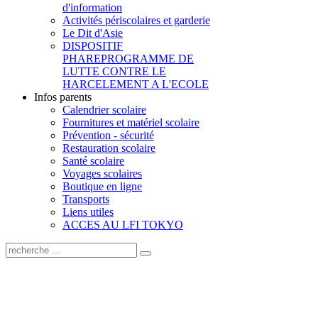
d'information
Activités périscolaires et garderie
Le Dit d'Asie
DISPOSITIF
PHARE
PROGRAMME DE
LUTTE CONTRE LE
HARCELEMENT A L'ECOLE
Infos parents
Calendrier scolaire
Fournitures et matériel scolaire
Prévention - sécurité
Restauration scolaire
Santé scolaire
Voyages scolaires
Boutique en ligne
Transports
Liens utiles
ACCES AU LFI TOKYO