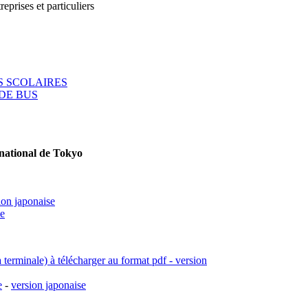
reprises et particuliers
 SCOLAIRES
DE BUS
rnational de Tokyo
ion japonaise
se
a terminale) à télécharger au format pdf - version
e
-
version japonaise