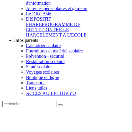
d'information
Activités périscolaires et garderie
Le Dit d'Asie
DISPOSITIF
PHARE
PROGRAMME DE
LUTTE CONTRE LE
HARCELEMENT A L'ECOLE
Infos parents
Calendrier scolaire
Fournitures et matériel scolaire
Prévention - sécurité
Restauration scolaire
Santé scolaire
Voyages scolaires
Boutique en ligne
Transports
Liens utiles
ACCES AU LFI TOKYO