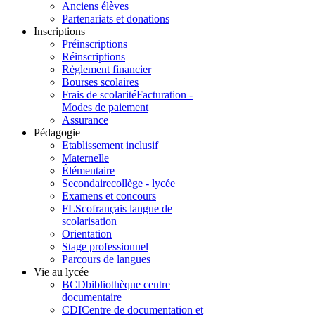
Anciens élèves
Partenariats et donations
Inscriptions
Préinscriptions
Réinscriptions
Règlement financier
Bourses scolaires
Frais de scolarité
Facturation -
Modes de paiement
Assurance
Pédagogie
Etablissement inclusif
Maternelle
Élémentaire
Secondaire
collège - lycée
Examens et concours
FLSco
français langue de
scolarisation
Orientation
Stage professionnel
Parcours de langues
Vie au lycée
BCD
bibliothèque centre
documentaire
CDI
Centre de documentation et