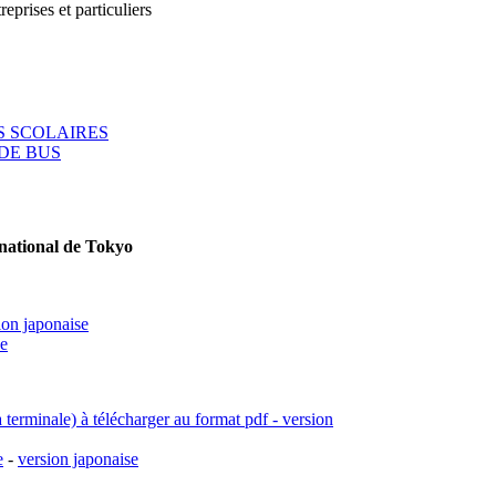
reprises et particuliers
 SCOLAIRES
DE BUS
rnational de Tokyo
ion japonaise
se
a terminale) à télécharger au format pdf - version
e
-
version japonaise