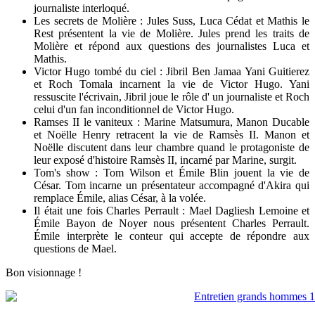
journaliste interloqué.
Les secrets de Molière : Jules Suss, Luca Cédat et Mathis le
Rest présentent la vie de Molière. Jules prend les traits de
Molière et répond aux questions des journalistes Luca et
Mathis.
Victor Hugo tombé du ciel : Jibril Ben Jamaa Yani Guitierez
et Roch Tomala incarnent la vie de Victor Hugo. Yani
ressuscite l'écrivain, Jibril joue le rôle d' un journaliste et Roch
celui d'un fan inconditionnel de Victor Hugo.
Ramses II le vaniteux : Marine Matsumura, Manon Ducable
et Noëlle Henry retracent la vie de Ramsès II. Manon et
Noëlle discutent dans leur chambre quand le protagoniste de
leur exposé d'histoire Ramsès II, incarné par Marine, surgit.
Tom's show : Tom Wilson et Émile Blin jouent la vie de
César. Tom incarne un présentateur accompagné d'Akira qui
remplace Émile, alias César, à la volée.
Il était une fois Charles Perrault : Mael Dagliesh Lemoine et
Émile Bayon de Noyer nous présentent Charles Perrault.
Émile interprète le conteur qui accepte de répondre aux
questions de Mael.
Bon visionnage !