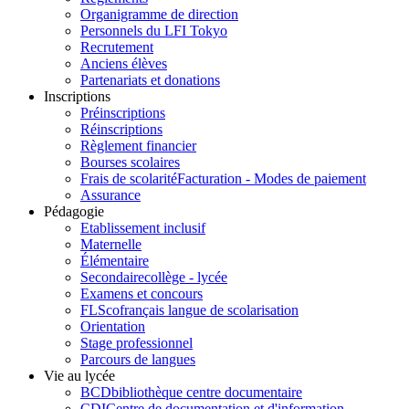
Organigramme de direction
Personnels du LFI Tokyo
Recrutement
Anciens élèves
Partenariats et donations
Inscriptions
Préinscriptions
Réinscriptions
Règlement financier
Bourses scolaires
Frais de scolarité
Facturation - Modes de paiement
Assurance
Pédagogie
Etablissement inclusif
Maternelle
Élémentaire
Secondaire
collège - lycée
Examens et concours
FLSco
français langue de scolarisation
Orientation
Stage professionnel
Parcours de langues
Vie au lycée
BCD
bibliothèque centre documentaire
CDI
Centre de documentation et d'information