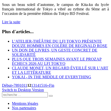
Sous un beau soleil d’automne, le campus de Kita-ku du lycée
français international de Tokyo a vibré au rythme du 9ème art à
l’occasion de la première édition du Tokyo BD Festival.
Lire la suite
Plus d'articles...
L’ATELIER-THÉÂTRE DU LFI TOKYO PRÉSENTE
DOUZE HOMMES EN COLÈRE DE REGINALD ROSE
UN DON DE LIVRES, UN GESTE CONCRET DE
SOLIDARITÉ
PLUS QUE TROIS SEMAINES AVANT LE PROZAP
ÉCHECS 2026 AU LFI TOKYO
CLAUDE MONET, UN REGARD ÉVEILLÉ SUR L’ART
ET LA LITTÉRATURE
YOKAI - IN THE MIDDLE OF EVERYTHING
Début
«
7
8
9
10
11
12
13
14
15
16
»
Fin
Switch to Desktop Version
Mentions légales
Nos partenaires