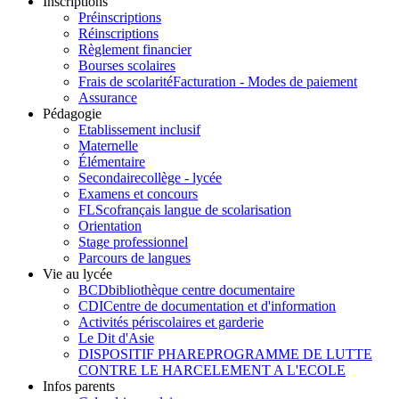
Inscriptions
Préinscriptions
Réinscriptions
Règlement financier
Bourses scolaires
Frais de scolarité
Facturation - Modes de paiement
Assurance
Pédagogie
Etablissement inclusif
Maternelle
Élémentaire
Secondaire
collège - lycée
Examens et concours
FLSco
français langue de scolarisation
Orientation
Stage professionnel
Parcours de langues
Vie au lycée
BCD
bibliothèque centre documentaire
CDI
Centre de documentation et d'information
Activités périscolaires et garderie
Le Dit d'Asie
DISPOSITIF PHARE
PROGRAMME DE LUTTE
CONTRE LE HARCELEMENT A L'ECOLE
Infos parents