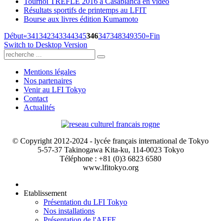
Tournoi TREFLE 2016 à Casablanca en vidéo
Résultats sportifs de printemps au LFIT
Bourse aux livres édition Kumamoto
Début
«
341
342
343
344
345
346
347
348
349
350
»
Fin
Switch to Desktop Version
Mentions légales
Nos partenaires
Venir au LFI Tokyo
Contact
Actualités
© Copyright 2012-2024 - lycée français international de Tokyo
5-57-37 Takinogawa Kita-ku, 114-0023 Tokyo
Téléphone : +81 (0)3 6823 6580
www.lfitokyo.org
Etablissement
Présentation du LFI Tokyo
Nos installations
Présentation de l'AEFE