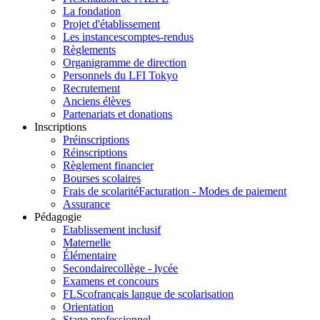
La fondation
Projet d'établissement
Les instances
comptes-rendus
Règlements
Organigramme de direction
Personnels du LFI Tokyo
Recrutement
Anciens élèves
Partenariats et donations
Inscriptions
Préinscriptions
Réinscriptions
Règlement financier
Bourses scolaires
Frais de scolarité
Facturation - Modes de paiement
Assurance
Pédagogie
Etablissement inclusif
Maternelle
Élémentaire
Secondaire
collège - lycée
Examens et concours
FLSco
français langue de scolarisation
Orientation
Stage professionnel