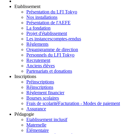
Etablissement
Présentation du LFI Tokyo
Nos installations
Présentation de l'AEFE
La fondation
Projet d'établissement
Les instances
comptes-rendus
Règlements
Organigramme de direction
Personnels du LFI Tokyo
Recrutement
Anciens élèves
Partenariats et donations
Inscriptions
Préinscriptions
Réinscriptions
Règlement financier
Bourses scolaires
Frais de scolarité
Facturation - Modes de paiement
Assurance
Pédagogie
Etablissement inclusif
Maternelle
Élémentaire