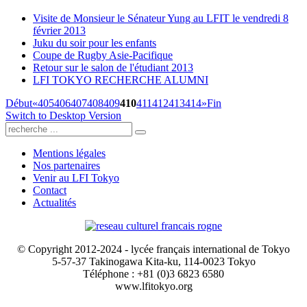
Visite de Monsieur le Sénateur Yung au LFIT le vendredi 8
février 2013
Juku du soir pour les enfants
Coupe de Rugby Asie-Pacifique
Retour sur le salon de l'étudiant 2013
LFI TOKYO RECHERCHE ALUMNI
Début
«
405
406
407
408
409
410
411
412
413
414
»
Fin
Switch to Desktop Version
Mentions légales
Nos partenaires
Venir au LFI Tokyo
Contact
Actualités
© Copyright 2012-2024 - lycée français international de Tokyo
5-57-37 Takinogawa Kita-ku, 114-0023 Tokyo
Téléphone : +81 (0)3 6823 6580
www.lfitokyo.org