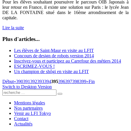
Pour les élèves souhaitant poursuivre le parcours OIB Japonais à
leur retour en France, il existe une solution sur Paris : le lycée Jean
DE LA FONTAINE situé dans le 16ème arrondissement de la
capitale.
Lire la suite
Plus d'articles...
Les élèves de Saint-Maur en visite au LFIT
Concours de design de robots version 2014
Inscrivez-vous et participez au Carrefour des métiers 2014
ESCRIMEZ-VOUS !
Un champion de shôgi en visite au LFIT
Début
«
390
391
392
393
394
395
396
397
398
399
»
Fin
Switch to Desktop Version
Mentions légales
Nos partenaires
Venir au LFI Tokyo
Contact
Actualités