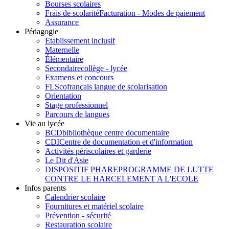
Bourses scolaires
Frais de scolarité
Facturation - Modes de paiement
Assurance
Pédagogie
Etablissement inclusif
Maternelle
Élémentaire
Secondaire
collège - lycée
Examens et concours
FLSco
français langue de scolarisation
Orientation
Stage professionnel
Parcours de langues
Vie au lycée
BCD
bibliothèque centre documentaire
CDI
Centre de documentation et d'information
Activités périscolaires et garderie
Le Dit d'Asie
DISPOSITIF PHARE
PROGRAMME DE LUTTE
CONTRE LE HARCELEMENT A L'ECOLE
Infos parents
Calendrier scolaire
Fournitures et matériel scolaire
Prévention - sécurité
Restauration scolaire