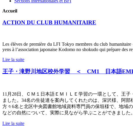
Sections internationales et BFI
Accueil
ACTION DU CLUB HUMANITAIRE
Les élèves de première du LFI Tokyo membres du club humanitaire d
yens à l’association japonaise Kodomo no shokudo qui prépare des re
Lire la suite
王子・滝野川地区校外学習 ＜ CM1 日本語EMI
11
月
28
日、ＣＭ１日本語ＥＭＩＬＥ学習の一環として、王子
ました。
34
名の生徒達を案内してくれたのは、深沢様、阿部
方々
6
名と北区中央図書館地域資料専門員の保垣様で、地域の
などの自然について、実際に見ながら学ぶことができました
Lire la suite