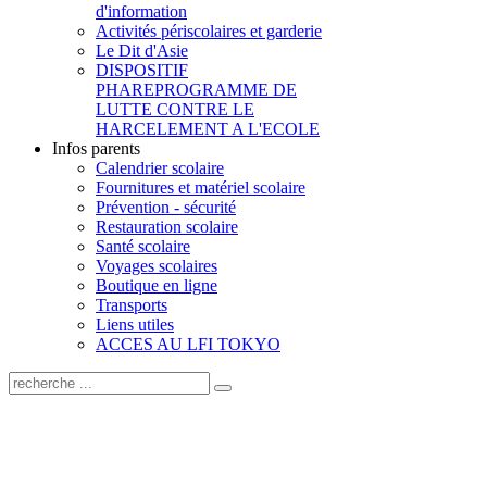
d'information
Activités périscolaires et garderie
Le Dit d'Asie
DISPOSITIF
PHARE
PROGRAMME DE
LUTTE CONTRE LE
HARCELEMENT A L'ECOLE
Infos parents
Calendrier scolaire
Fournitures et matériel scolaire
Prévention - sécurité
Restauration scolaire
Santé scolaire
Voyages scolaires
Boutique en ligne
Transports
Liens utiles
ACCES AU LFI TOKYO