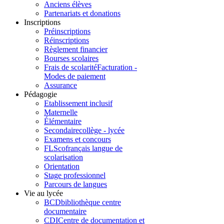
Anciens élèves
Partenariats et donations
Inscriptions
Préinscriptions
Réinscriptions
Règlement financier
Bourses scolaires
Frais de scolarité
Facturation -
Modes de paiement
Assurance
Pédagogie
Etablissement inclusif
Maternelle
Élémentaire
Secondaire
collège - lycée
Examens et concours
FLSco
français langue de
scolarisation
Orientation
Stage professionnel
Parcours de langues
Vie au lycée
BCD
bibliothèque centre
documentaire
CDI
Centre de documentation et