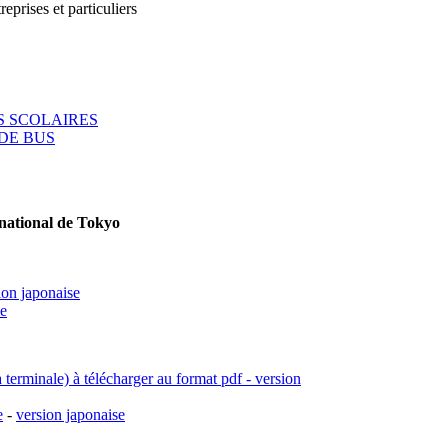
reprises et particuliers
 SCOLAIRES
DE BUS
rnational de Tokyo
ion japonaise
se
a terminale) à télécharger au format pdf - version
e
-
version japonaise