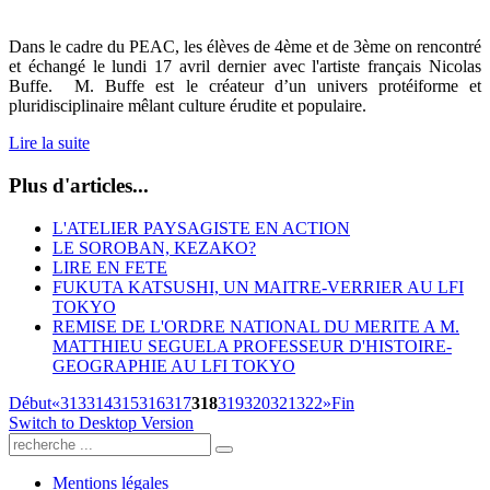
Dans le cadre du PEAC, les élèves de 4ème et de 3ème on rencontré
et échangé le lundi 17 avril dernier avec l'artiste français Nicolas
Buffe. M. Buffe est le créateur d’un univers protéiforme et
pluridisciplinaire mêlant culture érudite et populaire.
Lire la suite
Plus d'articles...
L'ATELIER PAYSAGISTE EN ACTION
LE SOROBAN, KEZAKO?
LIRE EN FETE
FUKUTA KATSUSHI, UN MAITRE-VERRIER AU LFI
TOKYO
REMISE DE L'ORDRE NATIONAL DU MERITE A M.
MATTHIEU SEGUELA PROFESSEUR D'HISTOIRE-
GEOGRAPHIE AU LFI TOKYO
Début
«
313
314
315
316
317
318
319
320
321
322
»
Fin
Switch to Desktop Version
Mentions légales