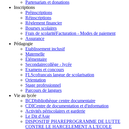
Partenariats et donations
Inscriptions
Préinscriptions
Réinscriptions
Règlement financier
Bourses scolaires
Frais de scolarité
Facturation - Modes de paiement
Assurance
Pédagogie
Etablissement inclusif
Maternelle
Élémentaire
Secondaire
collège - lycée
Examens et concours
FLSco
français langue de scolarisation
Orientation
Stage professionnel
Parcours de langues
Vie au lycée
BCD
bibliothèque centre documentaire
CDI
Centre de documentation et d'information
Activités périscolaires et garderie
Le Dit d'Asie
DISPOSITIF PHARE
PROGRAMME DE LUTTE
CONTRE LE HARCELEMENT A L'ECOLE