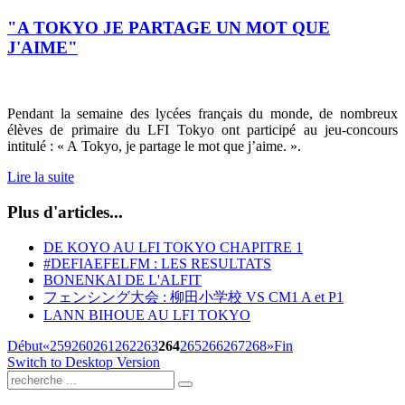
"A TOKYO JE PARTAGE UN MOT QUE
J'AIME"
Pendant la semaine des lycées français du monde, de nombreux
élèves de primaire du LFI Tokyo ont participé au jeu-concours
intitulé : « A Tokyo, je partage le mot que j’aime. ».
Lire la suite
Plus d'articles...
DE KOYO AU LFI TOKYO CHAPITRE 1
#DEFIAEFELFM : LES RESULTATS
BONENKAI DE L'ALFIT
フェンシング大会 : 柳田小学校 VS CM1 A et P1
LANN BIHOUE AU LFI TOKYO
Début
«
259
260
261
262
263
264
265
266
267
268
»
Fin
Switch to Desktop Version