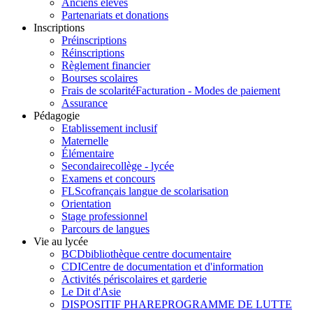
Anciens élèves
Partenariats et donations
Inscriptions
Préinscriptions
Réinscriptions
Règlement financier
Bourses scolaires
Frais de scolarité
Facturation - Modes de paiement
Assurance
Pédagogie
Etablissement inclusif
Maternelle
Élémentaire
Secondaire
collège - lycée
Examens et concours
FLSco
français langue de scolarisation
Orientation
Stage professionnel
Parcours de langues
Vie au lycée
BCD
bibliothèque centre documentaire
CDI
Centre de documentation et d'information
Activités périscolaires et garderie
Le Dit d'Asie
DISPOSITIF PHARE
PROGRAMME DE LUTTE