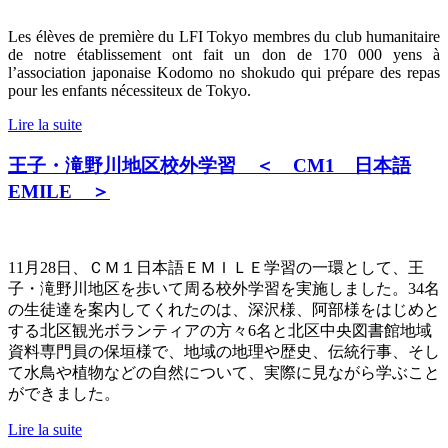
Les élèves de première du LFI Tokyo membres du club humanitaire
de notre établissement ont fait un don de 170 000 yens à
l’association japonaise Kodomo no shokudo qui prépare des repas
pour les enfants nécessiteux de Tokyo.
Lire la suite
王子・滝野川地区校外学習 ＜ CM1 日本語
EMILE ＞
11
月
28
日、ＣＭ１日本語ＥＭＩＬＥ学習の一環として、王
子・滝野川地区を歩いて周る校外学習を実施しました。
34
名
の生徒達を案内してくれたのは、深沢様、阿部様をはじめと
する北区観光ボランティアの方々
6
名と北区中央図書館地域
資料専門員の保垣様で、地域の地理や歴史、伝統行事、そし
て水鳥や植物などの自然について、実際に見ながら学ぶこと
ができました。
Lire la suite