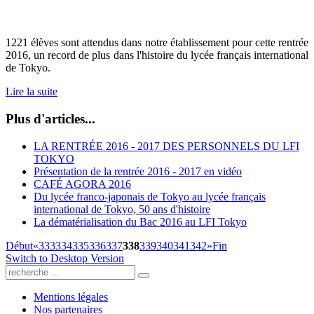
1221 élèves sont attendus dans notre établissement pour cette rentrée
2016, un record de plus dans l'histoire du lycée français international
de Tokyo.
Lire la suite
Plus d'articles...
LA RENTRÉE 2016 - 2017 DES PERSONNELS DU LFI
TOKYO
Présentation de la rentrée 2016 - 2017 en vidéo
CAFÉ AGORA 2016
Du lycée franco-japonais de Tokyo au lycée français
international de Tokyo, 50 ans d'histoire
La dématérialisation du Bac 2016 au LFI Tokyo
Début
«
333
334
335
336
337
338
339
340
341
342
»
Fin
Switch to Desktop Version
Mentions légales
Nos partenaires