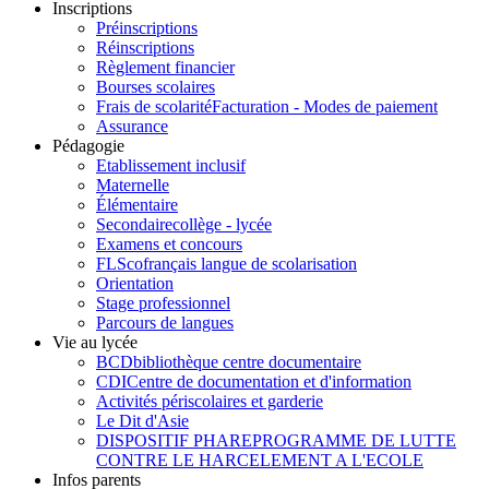
Inscriptions
Préinscriptions
Réinscriptions
Règlement financier
Bourses scolaires
Frais de scolarité
Facturation - Modes de paiement
Assurance
Pédagogie
Etablissement inclusif
Maternelle
Élémentaire
Secondaire
collège - lycée
Examens et concours
FLSco
français langue de scolarisation
Orientation
Stage professionnel
Parcours de langues
Vie au lycée
BCD
bibliothèque centre documentaire
CDI
Centre de documentation et d'information
Activités périscolaires et garderie
Le Dit d'Asie
DISPOSITIF PHARE
PROGRAMME DE LUTTE
CONTRE LE HARCELEMENT A L'ECOLE
Infos parents