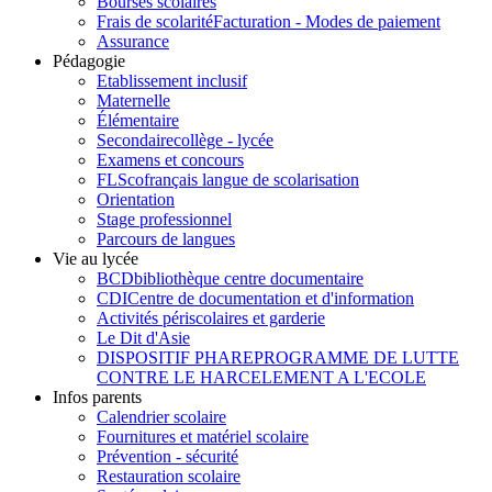
Bourses scolaires
Frais de scolarité
Facturation - Modes de paiement
Assurance
Pédagogie
Etablissement inclusif
Maternelle
Élémentaire
Secondaire
collège - lycée
Examens et concours
FLSco
français langue de scolarisation
Orientation
Stage professionnel
Parcours de langues
Vie au lycée
BCD
bibliothèque centre documentaire
CDI
Centre de documentation et d'information
Activités périscolaires et garderie
Le Dit d'Asie
DISPOSITIF PHARE
PROGRAMME DE LUTTE
CONTRE LE HARCELEMENT A L'ECOLE
Infos parents
Calendrier scolaire
Fournitures et matériel scolaire
Prévention - sécurité
Restauration scolaire