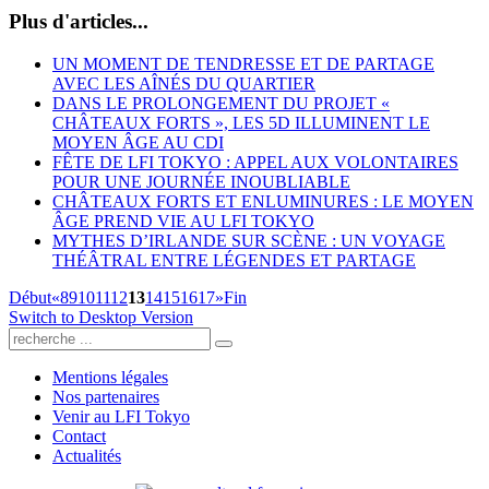
Plus d'articles...
UN MOMENT DE TENDRESSE ET DE PARTAGE
AVEC LES AÎNÉS DU QUARTIER
DANS LE PROLONGEMENT DU PROJET «
CHÂTEAUX FORTS », LES 5D ILLUMINENT LE
MOYEN ÂGE AU CDI
FÊTE DE LFI TOKYO : APPEL AUX VOLONTAIRES
POUR UNE JOURNÉE INOUBLIABLE
CHÂTEAUX FORTS ET ENLUMINURES : LE MOYEN
ÂGE PREND VIE AU LFI TOKYO
MYTHES D’IRLANDE SUR SCÈNE : UN VOYAGE
THÉÂTRAL ENTRE LÉGENDES ET PARTAGE
Début
«
8
9
10
11
12
13
14
15
16
17
»
Fin
Switch to Desktop Version
Mentions légales
Nos partenaires
Venir au LFI Tokyo
Contact
Actualités