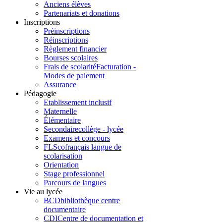
Anciens élèves
Partenariats et donations
Inscriptions
Préinscriptions
Réinscriptions
Règlement financier
Bourses scolaires
Frais de scolarité
Facturation -
Modes de paiement
Assurance
Pédagogie
Etablissement inclusif
Maternelle
Élémentaire
Secondaire
collège - lycée
Examens et concours
FLSco
français langue de
scolarisation
Orientation
Stage professionnel
Parcours de langues
Vie au lycée
BCD
bibliothèque centre
documentaire
CDI
Centre de documentation et