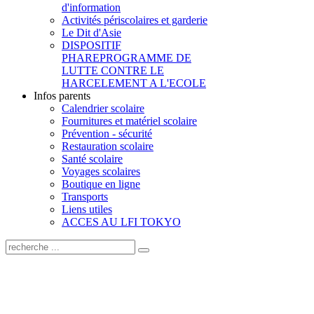
d'information
Activités périscolaires et garderie
Le Dit d'Asie
DISPOSITIF
PHARE
PROGRAMME DE
LUTTE CONTRE LE
HARCELEMENT A L'ECOLE
Infos parents
Calendrier scolaire
Fournitures et matériel scolaire
Prévention - sécurité
Restauration scolaire
Santé scolaire
Voyages scolaires
Boutique en ligne
Transports
Liens utiles
ACCES AU LFI TOKYO