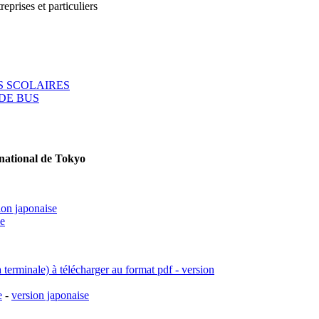
reprises et particuliers
 SCOLAIRES
DE BUS
rnational de Tokyo
ion japonaise
se
a terminale) à télécharger au format pdf - version
e
-
version japonaise