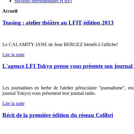
Sections internationales et BFI
Accueil
Teasing : atelier théâtre au LFIT édition 2013
Le CALAMITY JANE de Jean BERGEZ bientôt à l'affiche!
Lire la suite
L'agence LFI Tokyo presse vous présente son journal
Les journalistes en herbe de l'atelier périscolaire "journalisme", 
journal Tokyo) vous présentent leur journal radio.
Lire la suite
Récit de la première édition du réseau Colibri