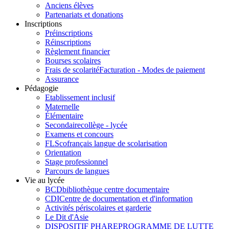
Anciens élèves
Partenariats et donations
Inscriptions
Préinscriptions
Réinscriptions
Règlement financier
Bourses scolaires
Frais de scolarité
Facturation - Modes de paiement
Assurance
Pédagogie
Etablissement inclusif
Maternelle
Élémentaire
Secondaire
collège - lycée
Examens et concours
FLSco
français langue de scolarisation
Orientation
Stage professionnel
Parcours de langues
Vie au lycée
BCD
bibliothèque centre documentaire
CDI
Centre de documentation et d'information
Activités périscolaires et garderie
Le Dit d'Asie
DISPOSITIF PHARE
PROGRAMME DE LUTTE