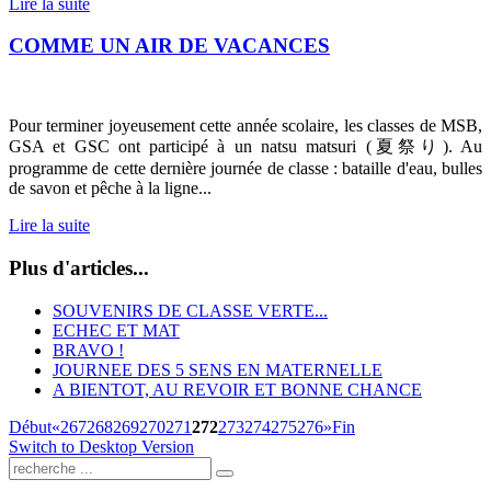
Lire la suite
COMME UN AIR DE VACANCES
Pour terminer joyeusement cette année scolaire, les classes de MSB,
GSA et GSC ont participé à un natsu matsuri (
夏祭り)
. Au
programme de cette dernière journée de classe : bataille d'eau, bulles
de savon et pêche à la ligne...
Lire la suite
Plus d'articles...
SOUVENIRS DE CLASSE VERTE...
ECHEC ET MAT
BRAVO !
JOURNEE DES 5 SENS EN MATERNELLE
A BIENTOT, AU REVOIR ET BONNE CHANCE
Début
«
267
268
269
270
271
272
273
274
275
276
»
Fin
Switch to Desktop Version