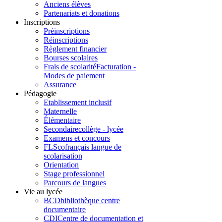
Anciens élèves
Partenariats et donations
Inscriptions
Préinscriptions
Réinscriptions
Règlement financier
Bourses scolaires
Frais de scolarité
Facturation -
Modes de paiement
Assurance
Pédagogie
Etablissement inclusif
Maternelle
Élémentaire
Secondaire
collège - lycée
Examens et concours
FLSco
français langue de
scolarisation
Orientation
Stage professionnel
Parcours de langues
Vie au lycée
BCD
bibliothèque centre
documentaire
CDI
Centre de documentation et