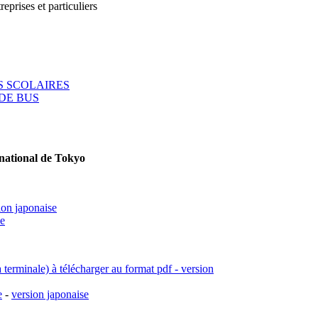
reprises et particuliers
 SCOLAIRES
DE BUS
rnational de Tokyo
ion japonaise
se
a terminale) à télécharger au format pdf - version
e
-
version japonaise