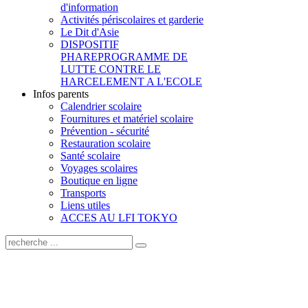
d'information
Activités périscolaires et garderie
Le Dit d'Asie
DISPOSITIF
PHARE
PROGRAMME DE
LUTTE CONTRE LE
HARCELEMENT A L'ECOLE
Infos parents
Calendrier scolaire
Fournitures et matériel scolaire
Prévention - sécurité
Restauration scolaire
Santé scolaire
Voyages scolaires
Boutique en ligne
Transports
Liens utiles
ACCES AU LFI TOKYO