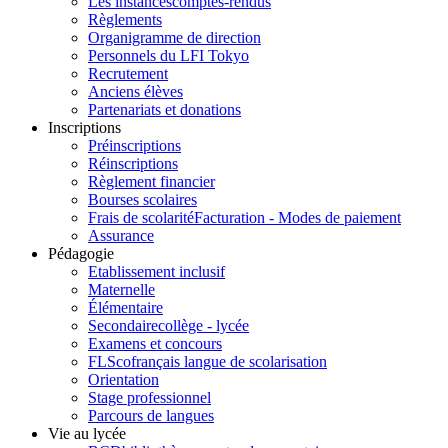
Les instances
comptes-rendus
Règlements
Organigramme de direction
Personnels du LFI Tokyo
Recrutement
Anciens élèves
Partenariats et donations
Inscriptions
Préinscriptions
Réinscriptions
Règlement financier
Bourses scolaires
Frais de scolarité
Facturation - Modes de paiement
Assurance
Pédagogie
Etablissement inclusif
Maternelle
Élémentaire
Secondaire
collège - lycée
Examens et concours
FLSco
français langue de scolarisation
Orientation
Stage professionnel
Parcours de langues
Vie au lycée