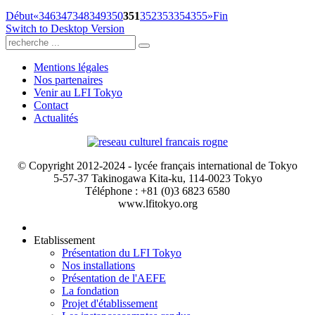
Début
«
346
347
348
349
350
351
352
353
354
355
»
Fin
Switch to Desktop Version
Mentions légales
Nos partenaires
Venir au LFI Tokyo
Contact
Actualités
© Copyright 2012-2024 - lycée français international de Tokyo
5-57-37 Takinogawa Kita-ku, 114-0023 Tokyo
Téléphone : +81 (0)3 6823 6580
www.lfitokyo.org
Etablissement
Présentation du LFI Tokyo
Nos installations
Présentation de l'AEFE
La fondation
Projet d'établissement