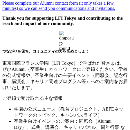
Please complete our Alumni contact form (it only takes a few
minutes) so we can send you communications and invitations.
Thank you for supporting LFI Tokyo and contributing to the
reach and impact of our community.
つながりを保ち、コミュニティの力を高めましょう
東京国際フランス学園（
LFI Tokyo
）で学ばれた皆さまは、
ぜひ
Alumni
（卒業生）ネットワークにご登録ください。学校
の公式情報や、卒業生向けの主要イベント（同窓会、記念行
事、講演会、キャリア関連プログラム等）へのご案内をお届
けいたします。
ご登録で受け取れる主な情報
学園の公式ニュース（教育プロジェクト、
AEFE
ネッ
トワークのトピック、キャンパスライフ）
卒業生向けイベントのご案内：同窓会（
Alumni
Day
）、式典、講演会、キャリアパネル、周年行事
な