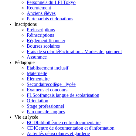
Personnels du LFI Tokyo
Recrutement
Anciens élèves
Partenariats et donations
Inscriptions
Préinscriptions
Réinscriptions
Règlement financier
Bourses scolaires
Frais de scolarité
Facturation - Modes de paiement
Assurance
Pédagogie
Etablissement inclusif
Maternelle
Élémentaire
Secondaire
collège - lycée
Examens et concours
FLSco
français langue de scolarisation
Orientation
Stage professionnel
Parcours de langues
Vie au lycée
BCD
bibliothèque centre documentaire
CDI
Centre de documentation et d'information
Activités périscolaires et garderie