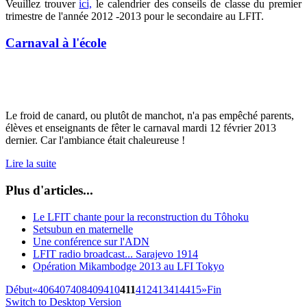
Veuillez trouver
ici,
le calendrier des conseils de classe du premier
trimestre de l'année 2012 -2013 pour le secondaire au LFIT.
Carnaval à l'école
Le froid de canard, ou plutôt de manchot, n'a pas empêché parents,
élèves et enseignants de fêter le carnaval mardi 12 février 2013
dernier. Car l'ambiance était chaleureuse !
Lire la suite
Plus d'articles...
Le LFIT chante pour la reconstruction du Tôhoku
Setsubun en maternelle
Une conférence sur l'ADN
LFIT radio broadcast... Sarajevo 1914
Opération Mikambodge 2013 au LFI Tokyo
Début
«
406
407
408
409
410
411
412
413
414
415
»
Fin
Switch to Desktop Version