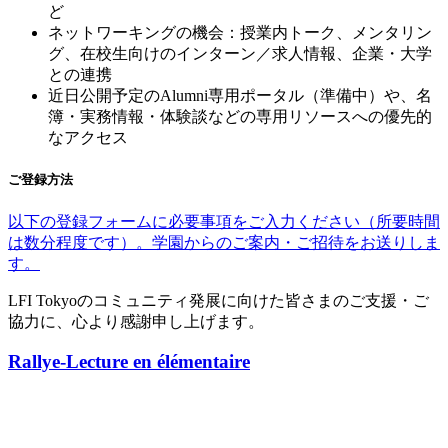
ど
ネットワーキングの機会：授業内トーク、メンタリン
グ、在校生向けのインターン／求人情報、企業・大学
との連携
近日公開予定の
Alumni
専用ポータル（準備中）や、名
簿・実務情報・体験談などの専用リソースへの優先的
なアクセス
ご登録方法
以下の登録フォームに必要事項をご入力ください（所要時間
は数分程度です）。学園からのご案内・ご招待をお送りしま
す。
LFI Tokyo
のコミュニティ発展に向けた皆さまのご支援・ご
協力に、心より感謝申し上げます。
Rallye-Lecture en élémentaire