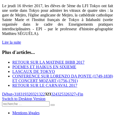
Le jeudi 16 février 2017, les élèves de 5ème du LFI Tokyo ont fait
une sortie dans Tokyo pour admirer les vitraux de quatre sites : la
gare de Mejiro, l'église anglicane de Mejiro, la cathédrale catholique
Sainte Marie et l'Institut français de Tokyo à Iidabashi (sortie
organisée dans le cadre des Enseignements pratiques
interdisciplinaires - EPI - par le professeur d'histoire-géographie
Matthieu SÉGUÉLA).
Lire la suite
Plus d'articles...
RETOUR SUR LA MATINEE IHBB 2017
POEMES ET HAIKUS EN SIXIEME
LASCAUX DE TOKYO
CONFERENCE SUR LORENZO DA PONTE (1749-1838)
ET CONCERT MOZART (1756-1791)
RETOUR SUR LE CARNAVAL 2017
Début
«
318
319
320
321
322
323
324
325
326
327
»
Fin
Switch to Desktop Version
Mentions légales