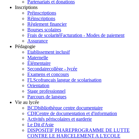
Partenariats et donations
Inscriptions
Préinscriptions
Réinscriptions
Règlement financier
Bourses scolaires
Frais de scolarité
Facturation - Modes de paiement
Assurance
Pédagogie
Etablissement inclusif
Maternelle
Élémentaire
Secondaire
collège - lycée
Examens et concours
FLSco
français langue de scolarisation
Orientation
Stage professionnel
Parcours de langues
Vie au lycée
BCD
bibliothèque centre documentaire
CDI
Centre de documentation et d'information
Activités périscolaires et garderie
Le Dit d'Asie
DISPOSITIF PHARE
PROGRAMME DE LUTTE
CONTRE LE HARCELEMENT A L'ECOLE