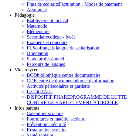
Frais de scolarité
Facturation - Modes de paiement
Assurance
Pédagogie
Etablissement inclusif
Maternelle
Élémentaire
Secondaire
collège - lycée
Examens et concours
FLSco
français langue de scolarisation
Orientation
Stage professionnel
Parcours de langues
Vie au lycée
BCD
bibliothèque centre documentaire
CDI
Centre de documentation et d'information
Activités périscolaires et garderie
Le Dit d'Asie
DISPOSITIF PHARE
PROGRAMME DE LUTTE
CONTRE LE HARCELEMENT A L'ECOLE
Infos parents
Calendrier scolaire
Fournitures et matériel scolaire
Prévention - sécurité
Restauration scolaire
Santé scolaire