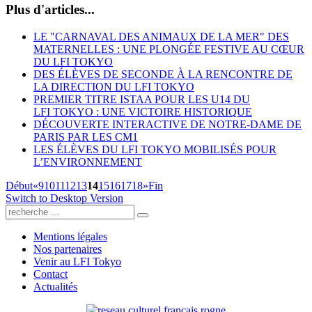
Plus d'articles...
LE "CARNAVAL DES ANIMAUX DE LA MER" DES
MATERNELLES : UNE PLONGÉE FESTIVE AU CŒUR
DU LFI TOKYO
DES ÉLÈVES DE SECONDE À LA RENCONTRE DE
LA DIRECTION DU LFI TOKYO
PREMIER TITRE ISTAA POUR LES U14 DU
LFI TOKYO : UNE VICTOIRE HISTORIQUE
DÉCOUVERTE INTERACTIVE DE NOTRE-DAME DE
PARIS PAR LES CM1
LES ÉLÈVES DU LFI TOKYO MOBILISÉS POUR
L’ENVIRONNEMENT
Début
«
9
10
11
12
13
14
15
16
17
18
»
Fin
Switch to Desktop Version
Mentions légales
Nos partenaires
Venir au LFI Tokyo
Contact
Actualités