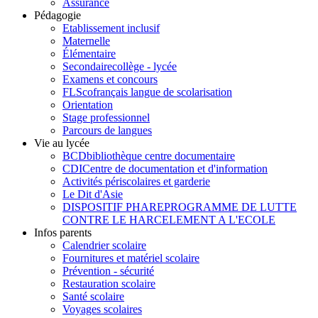
Assurance
Pédagogie
Etablissement inclusif
Maternelle
Élémentaire
Secondaire
collège - lycée
Examens et concours
FLSco
français langue de scolarisation
Orientation
Stage professionnel
Parcours de langues
Vie au lycée
BCD
bibliothèque centre documentaire
CDI
Centre de documentation et d'information
Activités périscolaires et garderie
Le Dit d'Asie
DISPOSITIF PHARE
PROGRAMME DE LUTTE
CONTRE LE HARCELEMENT A L'ECOLE
Infos parents
Calendrier scolaire
Fournitures et matériel scolaire
Prévention - sécurité
Restauration scolaire
Santé scolaire
Voyages scolaires