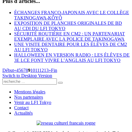
Plus d'articles...
ÉCHANGES FRANCO-JAPONAIS AVEC LE COLLÈGE
TAKINOGAWA-KÔYÔ
EXPOSITION DE PLANCHES ORIGINALES DE BD
AU CDI DU LFI TOKYO
SÉCURITÉ ROUTIÈRE EN CM2 : UN PARTENARIAT
EXEMPLAIRE AVEC LA POLICE DE TAKINOGAWA
UNE VISITE DENTAIRE POUR LES ÉLÈVES DE CM2
AU LFI TOKYO
HALLOWEEN EN VERSION RADIO : LES ÉLÈVES DE
3E LCE FONT VIVRE L’ANGLAIS AU LFI TOKYO
Début
«
4
5
6
7
8
9
10
11
12
13
»
Fin
Switch to Desktop Version
Mentions légales
Nos partenaires
Venir au LFI Tokyo
Contact
Actualités