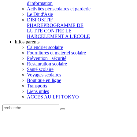
d'information
Activités périscolaires et garderie
Le Dit d'Asie
DISPOSITIF
PHARE
PROGRAMME DE
LUTTE CONTRE LE
HARCELEMENT A L'ECOLE
Infos parents
Calendrier scolaire
Fournitures et matériel scolaire
Prévention - sécurité
Restauration scolaire
Santé scolaire
Voyages scolaires
Boutique en ligne
Transports
Liens utiles
ACCES AU LFI TOKYO