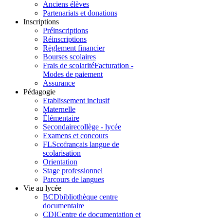
Anciens élèves
Partenariats et donations
Inscriptions
Préinscriptions
Réinscriptions
Règlement financier
Bourses scolaires
Frais de scolarité
Facturation -
Modes de paiement
Assurance
Pédagogie
Etablissement inclusif
Maternelle
Élémentaire
Secondaire
collège - lycée
Examens et concours
FLSco
français langue de
scolarisation
Orientation
Stage professionnel
Parcours de langues
Vie au lycée
BCD
bibliothèque centre
documentaire
CDI
Centre de documentation et