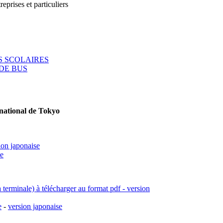
reprises et particuliers
 SCOLAIRES
DE BUS
rnational de Tokyo
ion japonaise
se
a terminale) à télécharger au format pdf - version
e
-
version japonaise