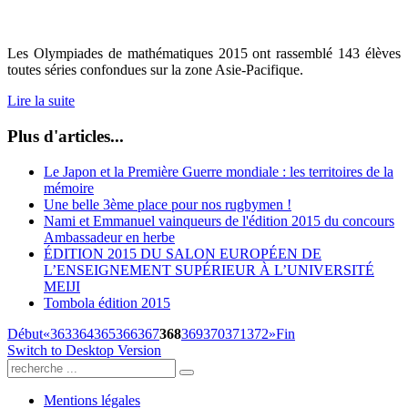
Les Olympiades de mathématiques 2015 ont rassemblé 143 élèves
toutes séries confondues sur la zone As​​i​e-Pacifiqu​e.
Lire la suite
Plus d'articles...
Le Japon et la Première Guerre mondiale : les territoires de la
mémoire
Une belle 3ème place pour nos rugbymen !
Nami et Emmanuel vainqueurs de l'édition 2015 du concours
Ambassadeur en herbe
ÉDITION 2015 DU SALON EUROPÉEN DE
L’ENSEIGNEMENT SUPÉRIEUR À L’UNIVERSITÉ
MEIJI
Tombola édition 2015
Début
«
363
364
365
366
367
368
369
370
371
372
»
Fin
Switch to Desktop Version
Mentions légales