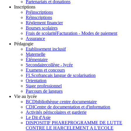
Partenariats et donations
Inscriptions
Préinscriptions
Réinscriptions
Règlement financier
Bourses scolaires
Frais de scolarité
Facturation - Modes de paiement
Assurance
Pédagogie
Etablissement inclusif
Maternelle
Élémentaire
Secondaire
collège - lycée
Examens et concours
FLSco
français langue de scolarisation
Orientation
Stage professionnel
Parcours de langues
Vie au lycée
BCD
bibliothèque centre documentaire
CDI
Centre de documentation et d'information
Activités périscolaires et garderie
Le Dit d'Asie
DISPOSITIF PHARE
PROGRAMME DE LUTTE
CONTRE LE HARCELEMENT A L'ECOLE