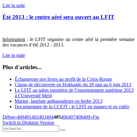
Lire la suite
Été 2013 : le centre aéré sera ouvert au LFIT
Information
: le LFIT organise un centre aéré la première semaine
des vacances d’été 2012 - 2013.
Lire la suite
Plus d'articles...
Échangeons nos livres au profit de la Croix-Rouge
Classe de découverte en Hokkaido du 28 mai au 6 juin 2013
Le LFIT au salon européen de l’enseignement supérieur 2013
à l’Université Meiji
Marine, lauréate ambassadeurs en herbe 2013
Documentaire de la CCFJT : le LFIT en images et en vidéo
Début
«
400
401
402
403
404
405
406
407
408
409
»
Fin
Switch to Desktop Version