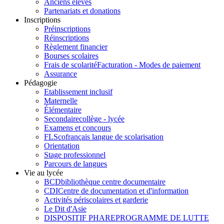
Anciens élèves
Partenariats et donations
Inscriptions
Préinscriptions
Réinscriptions
Règlement financier
Bourses scolaires
Frais de scolarité
Facturation - Modes de paiement
Assurance
Pédagogie
Etablissement inclusif
Maternelle
Élémentaire
Secondaire
collège - lycée
Examens et concours
FLSco
français langue de scolarisation
Orientation
Stage professionnel
Parcours de langues
Vie au lycée
BCD
bibliothèque centre documentaire
CDI
Centre de documentation et d'information
Activités périscolaires et garderie
Le Dit d'Asie
DISPOSITIF PHARE
PROGRAMME DE LUTTE