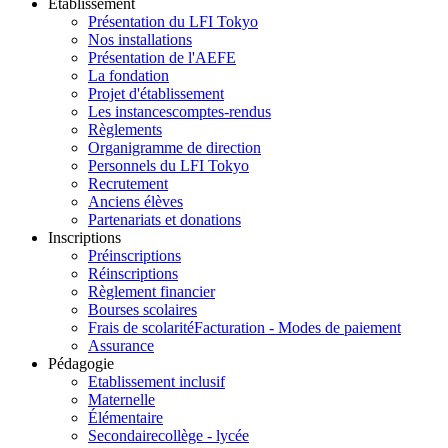
Etablissement
Présentation du LFI Tokyo
Nos installations
Présentation de l'AEFE
La fondation
Projet d'établissement
Les instances
comptes-rendus
Règlements
Organigramme de direction
Personnels du LFI Tokyo
Recrutement
Anciens élèves
Partenariats et donations
Inscriptions
Préinscriptions
Réinscriptions
Règlement financier
Bourses scolaires
Frais de scolarité
Facturation - Modes de paiement
Assurance
Pédagogie
Etablissement inclusif
Maternelle
Élémentaire
Secondaire
collège - lycée