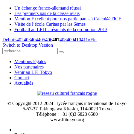
Un échange franco-allemand réussi
Les premiers pas de la classe relais
Mention Excellent pour nos participants à Calcul@TICE
Visite de l’école Caritas par les 6èmes
Football au LFIT : résultats de la promotion 2013
Début
«
402
403
404
405
406
407
408
409
410
411
»
Fin
Switch to Desktop Version
Mentions légales
Nos partenaires
Venir au LFI Tokyo
Contact
Actualités
© Copyright 2012-2024 - lycée français international de Tokyo
5-57-37 Takinogawa Kita-ku, 114-0023 Tokyo
Téléphone : +81 (0)3 6823 6580
www.lfitokyo.org