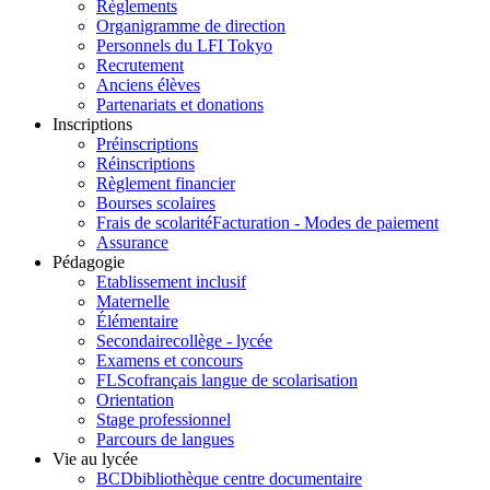
Règlements
Organigramme de direction
Personnels du LFI Tokyo
Recrutement
Anciens élèves
Partenariats et donations
Inscriptions
Préinscriptions
Réinscriptions
Règlement financier
Bourses scolaires
Frais de scolarité
Facturation - Modes de paiement
Assurance
Pédagogie
Etablissement inclusif
Maternelle
Élémentaire
Secondaire
collège - lycée
Examens et concours
FLSco
français langue de scolarisation
Orientation
Stage professionnel
Parcours de langues
Vie au lycée
BCD
bibliothèque centre documentaire