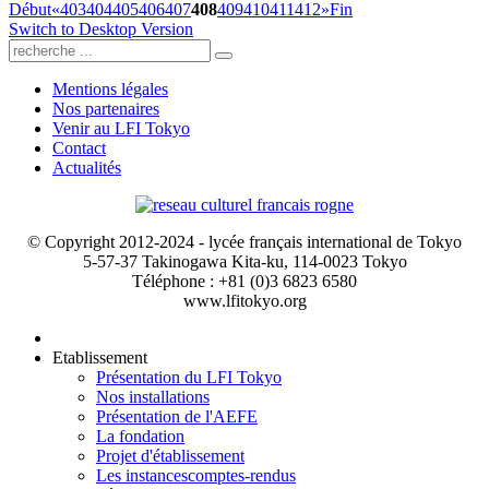
Début
«
403
404
405
406
407
408
409
410
411
412
»
Fin
Switch to Desktop Version
Mentions légales
Nos partenaires
Venir au LFI Tokyo
Contact
Actualités
© Copyright 2012-2024 - lycée français international de Tokyo
5-57-37 Takinogawa Kita-ku, 114-0023 Tokyo
Téléphone : +81 (0)3 6823 6580
www.lfitokyo.org
Etablissement
Présentation du LFI Tokyo
Nos installations
Présentation de l'AEFE
La fondation
Projet d'établissement
Les instances
comptes-rendus