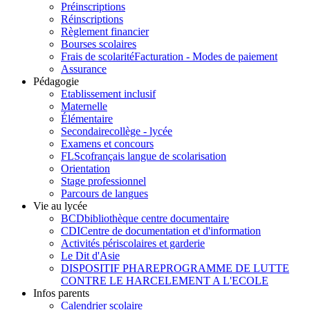
Préinscriptions
Réinscriptions
Règlement financier
Bourses scolaires
Frais de scolarité
Facturation - Modes de paiement
Assurance
Pédagogie
Etablissement inclusif
Maternelle
Élémentaire
Secondaire
collège - lycée
Examens et concours
FLSco
français langue de scolarisation
Orientation
Stage professionnel
Parcours de langues
Vie au lycée
BCD
bibliothèque centre documentaire
CDI
Centre de documentation et d'information
Activités périscolaires et garderie
Le Dit d'Asie
DISPOSITIF PHARE
PROGRAMME DE LUTTE
CONTRE LE HARCELEMENT A L'ECOLE
Infos parents
Calendrier scolaire