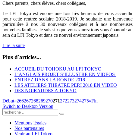
Chers parents, chers élèves, chers collègues,
Le LFI Tokyo est encore une fois très heureux de vous accueillir
pour cette rentrée scolaire 2018-2019. Je souhaite une bienvenue
particulière à nos 30 nouveaux collègues et à nos nombreuses
nouvelles familles. Je suis sûr que vous saurez tous vous épanouir au
sein du LFI Tokyo et dans ce nouvel environnement japonais.
Lire la suite
Plus d'articles...
ACCUEIL DU TOHOKU AU LFI TOKYO
L’ANGLAIS PROJET S’ILLUSTRE EN VIDEOS
ENTREZ DANS LA RONDE 2018
LES ATELIERS THEATRE PERI 2018 EN VIDEO
DES NOIRAUDES A TOKYO
Début
«
266
267
268
269
270
271
272
273
274
275
»
Fin
Switch to Desktop Version
Mentions légales
Nos partenaires
Venir au LFI Tokyo