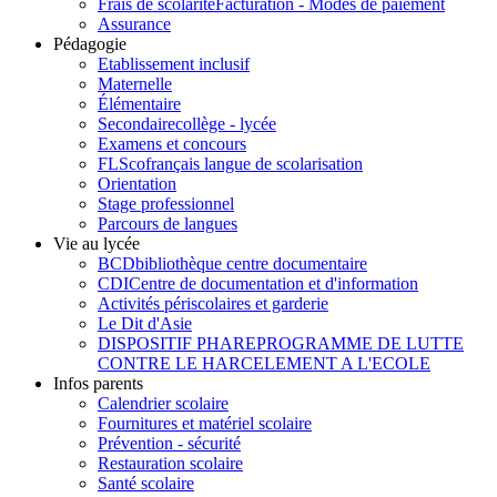
Frais de scolarité
Facturation - Modes de paiement
Assurance
Pédagogie
Etablissement inclusif
Maternelle
Élémentaire
Secondaire
collège - lycée
Examens et concours
FLSco
français langue de scolarisation
Orientation
Stage professionnel
Parcours de langues
Vie au lycée
BCD
bibliothèque centre documentaire
CDI
Centre de documentation et d'information
Activités périscolaires et garderie
Le Dit d'Asie
DISPOSITIF PHARE
PROGRAMME DE LUTTE
CONTRE LE HARCELEMENT A L'ECOLE
Infos parents
Calendrier scolaire
Fournitures et matériel scolaire
Prévention - sécurité
Restauration scolaire
Santé scolaire