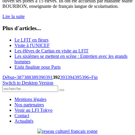
ouvert ses portes à 15 élèves. Ils ont été accueillis par madame Marie
BOURBON, enseignante de français langue de scolarisation.
Lire la suite
Plus d'articles...
Le LFIT en fleurs
Visite à l'UNICEF
Les élèves de Caritas en visite au LFIT
Les sixièmes se mettent en scène : Entretien avec les grands
hommes
Eishi finaliste pour Paris
Début
«
387
388
389
390
391
392
393
394
395
396
»
Fin
Switch to Desktop Version
Mentions légales
Nos partenaires
Venir au LFI Tokyo
Contact
Actualités