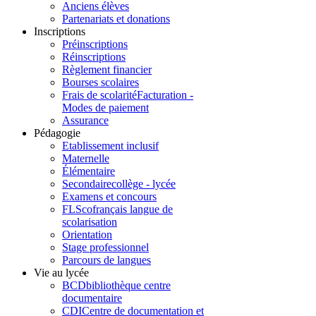
Anciens élèves
Partenariats et donations
Inscriptions
Préinscriptions
Réinscriptions
Règlement financier
Bourses scolaires
Frais de scolarité
Facturation -
Modes de paiement
Assurance
Pédagogie
Etablissement inclusif
Maternelle
Élémentaire
Secondaire
collège - lycée
Examens et concours
FLSco
français langue de
scolarisation
Orientation
Stage professionnel
Parcours de langues
Vie au lycée
BCD
bibliothèque centre
documentaire
CDI
Centre de documentation et