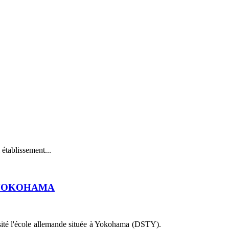
 établissement...
E YOKOHAMA
sité l'école allemande située à Yokohama (DSTY).