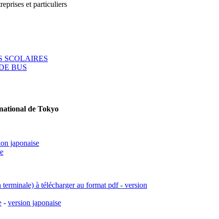
reprises et particuliers
 SCOLAIRES
DE BUS
rnational de Tokyo
ion japonaise
se
a terminale) à télécharger au format pdf - version
e
-
version japonaise