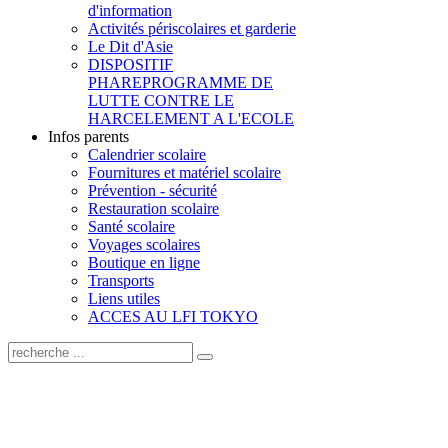
d'information
Activités périscolaires et garderie
Le Dit d'Asie
DISPOSITIF
PHARE
PROGRAMME DE
LUTTE CONTRE LE
HARCELEMENT A L'ECOLE
Infos parents
Calendrier scolaire
Fournitures et matériel scolaire
Prévention - sécurité
Restauration scolaire
Santé scolaire
Voyages scolaires
Boutique en ligne
Transports
Liens utiles
ACCES AU LFI TOKYO