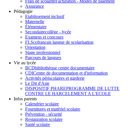
Frais de scolarité
Facturation - Modes de paiement
Assurance
Pédagogie
Etablissement inclusif
Maternelle
Élémentaire
Secondaire
collège - lycée
Examens et concours
FLSco
français langue de scolarisation
Orientation
Stage professionnel
Parcours de langues
Vie au lycée
BCD
bibliothèque centre documentaire
CDI
Centre de documentation et d'information
Activités périscolaires et garderie
Le Dit d'Asie
DISPOSITIF PHARE
PROGRAMME DE LUTTE
CONTRE LE HARCELEMENT A L'ECOLE
Infos parents
Calendrier scolaire
Fournitures et matériel scolaire
Prévention - sécurité
Restauration scolaire
Santé scolaire