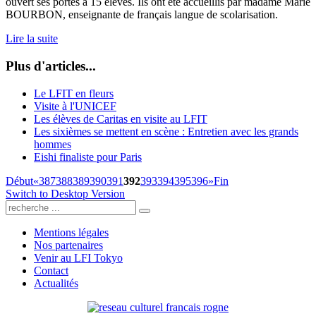
ouvert ses portes à 15 élèves. Ils ont été accueillis par madame Marie
BOURBON, enseignante de français langue de scolarisation.
Lire la suite
Plus d'articles...
Le LFIT en fleurs
Visite à l'UNICEF
Les élèves de Caritas en visite au LFIT
Les sixièmes se mettent en scène : Entretien avec les grands
hommes
Eishi finaliste pour Paris
Début
«
387
388
389
390
391
392
393
394
395
396
»
Fin
Switch to Desktop Version
Mentions légales
Nos partenaires
Venir au LFI Tokyo
Contact
Actualités