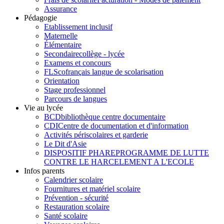
Assurance
Pédagogie
Etablissement inclusif
Maternelle
Élémentaire
Secondaire
collège - lycée
Examens et concours
FLSco
français langue de scolarisation
Orientation
Stage professionnel
Parcours de langues
Vie au lycée
BCD
bibliothèque centre documentaire
CDI
Centre de documentation et d'information
Activités périscolaires et garderie
Le Dit d'Asie
DISPOSITIF PHARE
PROGRAMME DE LUTTE
CONTRE LE HARCELEMENT A L'ECOLE
Infos parents
Calendrier scolaire
Fournitures et matériel scolaire
Prévention - sécurité
Restauration scolaire
Santé scolaire