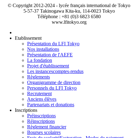
© Copyright 2012-2024 - lycée français international de Tokyo
5-57-37 Takinogawa Kita-ku, 114-0023 Tokyo
Téléphone : +81 (0)3 6823 6580
www.lfitokyo.org
Etablissement
Présentation du LFI Tokyo
Nos installations
Présentation de l'AEFE
La fondation
Projet d'établissement
Les instances
comptes-rendus
Règlements
Organigramme de direction
Personnels du LFI Tokyo
Recrutement
Anciens élèves
Partenariats et donations
Inscriptions
Préinscriptions
Réinscriptions
Règlement financier
Bourses scolaires
Frais de scolarité
Facturation - Modes de paiement