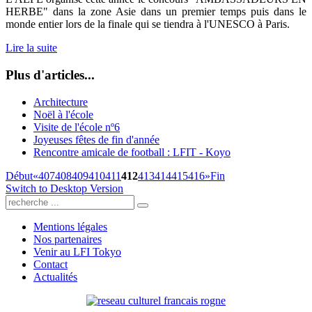
HERBE" dans la zone Asie dans un premier temps puis dans le
monde entier lors de la finale qui se tiendra à l'UNESCO à Paris.
Lire la suite
Plus d'articles...
Architecture
Noël à l'école
Visite de l'école nº6
Joyeuses fêtes de fin d'année
Rencontre amicale de football : LFIT - Koyo
Début
«
407
408
409
410
411
412
413
414
415
416
»
Fin
Switch to Desktop Version
Mentions légales
Nos partenaires
Venir au LFI Tokyo
Contact
Actualités