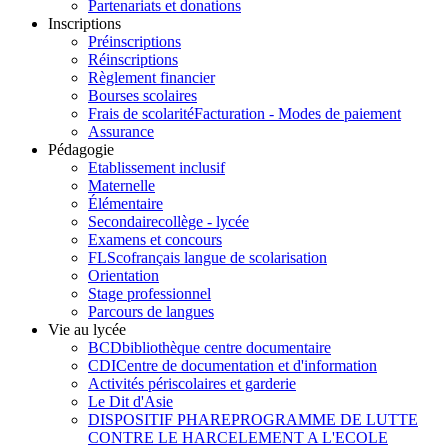
Partenariats et donations
Inscriptions
Préinscriptions
Réinscriptions
Règlement financier
Bourses scolaires
Frais de scolarité
Facturation - Modes de paiement
Assurance
Pédagogie
Etablissement inclusif
Maternelle
Élémentaire
Secondaire
collège - lycée
Examens et concours
FLSco
français langue de scolarisation
Orientation
Stage professionnel
Parcours de langues
Vie au lycée
BCD
bibliothèque centre documentaire
CDI
Centre de documentation et d'information
Activités périscolaires et garderie
Le Dit d'Asie
DISPOSITIF PHARE
PROGRAMME DE LUTTE
CONTRE LE HARCELEMENT A L'ECOLE