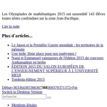
Les Olympiades de mathématiques 2015 ont rassemblé 143 élèves
toutes séries confondues sur la zone As​​i​e-Pacifiqu​e.
Lire la suite
Plus d'articles...
Le Japon et la Première Guerre mondiale : les territoires de la
mémoire
Une belle 3ème place pour nos rugbymen !
Nami et Emmanuel vainqueurs de l'édition 2015 du concours
Ambassadeur en herbe
ÉDITION 2015 DU SALON EUROPÉEN DE
L’ENSEIGNEMENT SUPÉRIEUR À L’UNIVERSITÉ
MEIJI
Tombola édition 2015
Début
«
363
364
365
366
367
368
369
370
371
372
»
Fin
Switch to Desktop Version
Mentions légales