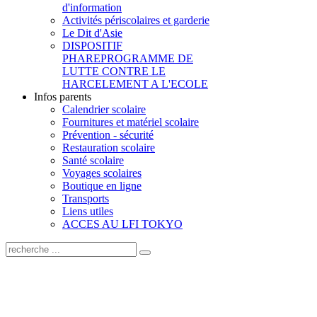
d'information
Activités périscolaires et garderie
Le Dit d'Asie
DISPOSITIF
PHARE
PROGRAMME DE
LUTTE CONTRE LE
HARCELEMENT A L'ECOLE
Infos parents
Calendrier scolaire
Fournitures et matériel scolaire
Prévention - sécurité
Restauration scolaire
Santé scolaire
Voyages scolaires
Boutique en ligne
Transports
Liens utiles
ACCES AU LFI TOKYO