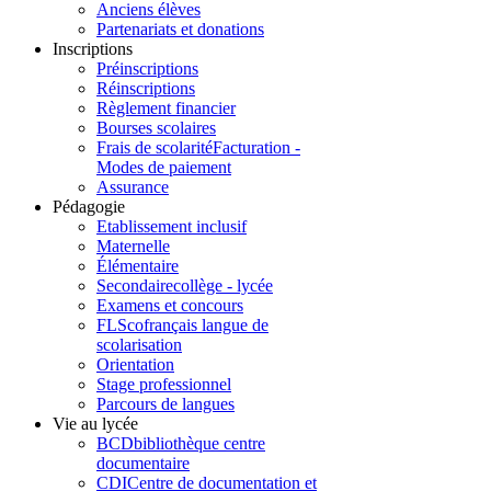
Anciens élèves
Partenariats et donations
Inscriptions
Préinscriptions
Réinscriptions
Règlement financier
Bourses scolaires
Frais de scolarité
Facturation -
Modes de paiement
Assurance
Pédagogie
Etablissement inclusif
Maternelle
Élémentaire
Secondaire
collège - lycée
Examens et concours
FLSco
français langue de
scolarisation
Orientation
Stage professionnel
Parcours de langues
Vie au lycée
BCD
bibliothèque centre
documentaire
CDI
Centre de documentation et