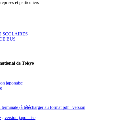
reprises et particuliers
 SCOLAIRES
DE BUS
rnational de Tokyo
ion japonaise
se
a terminale) à télécharger au format pdf - version
e
-
version japonaise