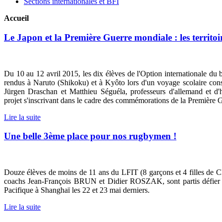
Sections internationales et BFI
Accueil
Le Japon et la Première Guerre mondiale : les territo
Du 10 au 12 avril 2015, les dix élèves de l'Option internationale du
rendus à Naruto (Shikoku) et à Kyôto lors d'un voyage scolaire cons
Jürgen Draschan et Matthieu Séguéla, professeurs d'allemand et d'hi
projet s'inscrivant dans le cadre des commémorations de la Première 
Lire la suite
Une belle 3ème place pour nos rugbymen !
Douze élèves de moins de 11 ans du LFIT (
8 garçons et 4 filles d
coachs Jean-François BRUN et Didier ROSZAK, sont partis défier l
Pacifique à Shanghaï les 22 et 23 mai derniers.
Lire la suite