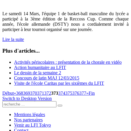
Le samedi 14 Mars, l'équipe 1 de basket-ball masculine du lycée a
participé à la 3ème édition de la Reccoss Cup. Comme chaque
année, l'école allemande (DSTY) nous a cordialement invité à
participer à leur tournoi organisé sur une journée.
Lire la suite
Plus d'articles...
Activités périscolaires : présentation de la chorale en vidéo
Action humanitaire au LFIT
Le dessin de la semaine 2
Concours de latin MAJ 12/03/2015
Visite de l'école Caritas par les sixièmes du LFIT
Début
«
368
369
370
371
372
373
374
375
376
377
»
Fin
Switch to Desktop Version
Mentions légales
Nos partenaires
Venir au LFI Tokyo
Contact