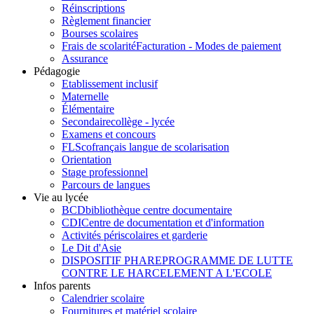
Réinscriptions
Règlement financier
Bourses scolaires
Frais de scolarité
Facturation - Modes de paiement
Assurance
Pédagogie
Etablissement inclusif
Maternelle
Élémentaire
Secondaire
collège - lycée
Examens et concours
FLSco
français langue de scolarisation
Orientation
Stage professionnel
Parcours de langues
Vie au lycée
BCD
bibliothèque centre documentaire
CDI
Centre de documentation et d'information
Activités périscolaires et garderie
Le Dit d'Asie
DISPOSITIF PHARE
PROGRAMME DE LUTTE
CONTRE LE HARCELEMENT A L'ECOLE
Infos parents
Calendrier scolaire
Fournitures et matériel scolaire