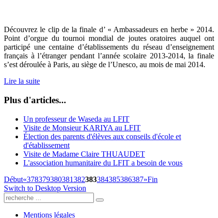
Découvrez le clip de la finale d’ « Ambassadeurs en herbe » 2014.
Point d’orgue du tournoi mondial de joutes oratoires auquel ont
participé une centaine d’établissements du réseau d’enseignement
français à l’étranger pendant l’année scolaire 2013-2014, la finale
s’est déroulée à Paris, au siège de l’Unesco, au mois de mai 2014.
Lire la suite
Plus d'articles...
Un professeur de Waseda au LFIT
Visite de Monsieur KARIYA au LFIT
Élection des parents d'élèves aux conseils d'école et
d'établissement
Visite de Madame Claire THUAUDET
L'association humanitaire du LFIT a besoin de vous
Début
«
378
379
380
381
382
383
384
385
386
387
»
Fin
Switch to Desktop Version
Mentions légales