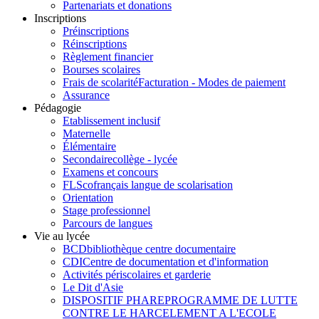
Partenariats et donations
Inscriptions
Préinscriptions
Réinscriptions
Règlement financier
Bourses scolaires
Frais de scolarité
Facturation - Modes de paiement
Assurance
Pédagogie
Etablissement inclusif
Maternelle
Élémentaire
Secondaire
collège - lycée
Examens et concours
FLSco
français langue de scolarisation
Orientation
Stage professionnel
Parcours de langues
Vie au lycée
BCD
bibliothèque centre documentaire
CDI
Centre de documentation et d'information
Activités périscolaires et garderie
Le Dit d'Asie
DISPOSITIF PHARE
PROGRAMME DE LUTTE
CONTRE LE HARCELEMENT A L'ECOLE