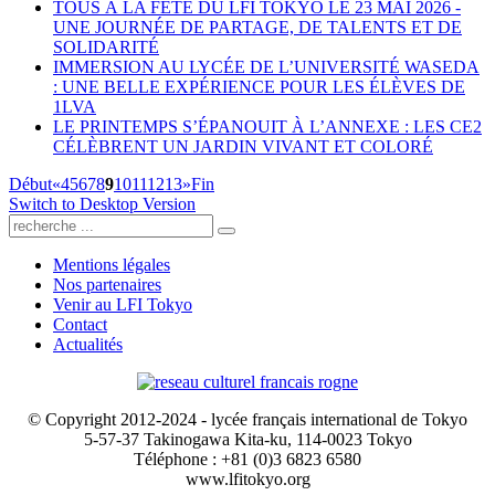
TOUS À LA FÊTE DU LFI TOKYO LE 23 MAI 2026 -
UNE JOURNÉE DE PARTAGE, DE TALENTS ET DE
SOLIDARITÉ
IMMERSION AU LYCÉE DE L’UNIVERSITÉ WASEDA
: UNE BELLE EXPÉRIENCE POUR LES ÉLÈVES DE
1LVA
LE PRINTEMPS S’ÉPANOUIT À L’ANNEXE : LES CE2
CÉLÈBRENT UN JARDIN VIVANT ET COLORÉ
Début
«
4
5
6
7
8
9
10
11
12
13
»
Fin
Switch to Desktop Version
Mentions légales
Nos partenaires
Venir au LFI Tokyo
Contact
Actualités
© Copyright 2012-2024 - lycée français international de Tokyo
5-57-37 Takinogawa Kita-ku, 114-0023 Tokyo
Téléphone : +81 (0)3 6823 6580
www.lfitokyo.org