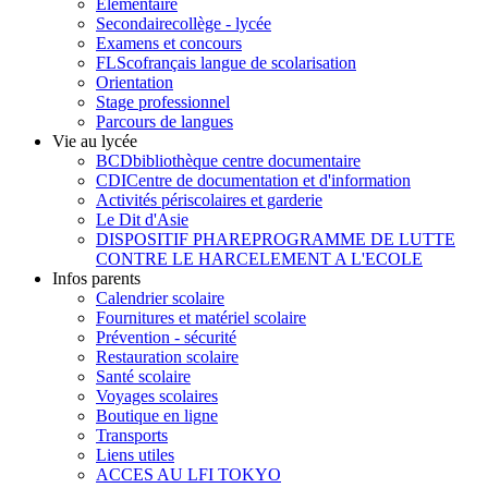
Élémentaire
Secondaire
collège - lycée
Examens et concours
FLSco
français langue de scolarisation
Orientation
Stage professionnel
Parcours de langues
Vie au lycée
BCD
bibliothèque centre documentaire
CDI
Centre de documentation et d'information
Activités périscolaires et garderie
Le Dit d'Asie
DISPOSITIF PHARE
PROGRAMME DE LUTTE
CONTRE LE HARCELEMENT A L'ECOLE
Infos parents
Calendrier scolaire
Fournitures et matériel scolaire
Prévention - sécurité
Restauration scolaire
Santé scolaire
Voyages scolaires
Boutique en ligne
Transports
Liens utiles
ACCES AU LFI TOKYO