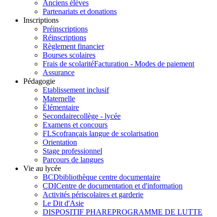
Anciens élèves
Partenariats et donations
Inscriptions
Préinscriptions
Réinscriptions
Règlement financier
Bourses scolaires
Frais de scolarité
Facturation - Modes de paiement
Assurance
Pédagogie
Etablissement inclusif
Maternelle
Élémentaire
Secondaire
collège - lycée
Examens et concours
FLSco
français langue de scolarisation
Orientation
Stage professionnel
Parcours de langues
Vie au lycée
BCD
bibliothèque centre documentaire
CDI
Centre de documentation et d'information
Activités périscolaires et garderie
Le Dit d'Asie
DISPOSITIF PHARE
PROGRAMME DE LUTTE