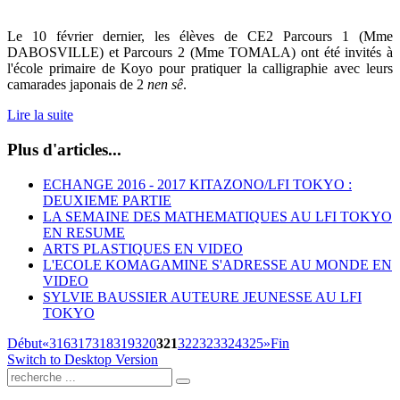
Le 10 février dernier, les élèves de CE2 Parcours 1 (Mme
DABOSVILLE) et Parcours 2 (Mme TOMALA) ont été invités à
l'école primaire de Koyo pour pratiquer la calligraphie avec leurs
camarades japonais de 2
nen sê
.
Lire la suite
Plus d'articles...
ECHANGE 2016 - 2017 KITAZONO/LFI TOKYO :
DEUXIEME PARTIE
LA SEMAINE DES MATHEMATIQUES AU LFI TOKYO
EN RESUME
ARTS PLASTIQUES EN VIDEO
L'ECOLE KOMAGAMINE S'ADRESSE AU MONDE EN
VIDEO
SYLVIE BAUSSIER AUTEURE JEUNESSE AU LFI
TOKYO
Début
«
316
317
318
319
320
321
322
323
324
325
»
Fin
Switch to Desktop Version