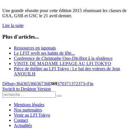
Une grande réussite pour cette édition 2015 réunissant les classes de
GSA, GSB et GSC le 21 avril dernier.
Lire la suite
Plus d'articles...
Ressources en japonais
Le LFIT revêt ses habits de fête...
Conference de Christophe Ono-Dit-Biot à la résidence
VISITE DE MADAME LEPAGE AU LFI TOKYO
Pièce de théâtre au LFI Tokyo : Le bal des voleurs de Jean
ANOUILH
Début
«
364
365
366
367
368
369
370
371
372
373
»
Fin
Switch to Desktop Version
Mentions légales
Nos partenaires
Venir au LFI Tokyo
Contact
Actualités