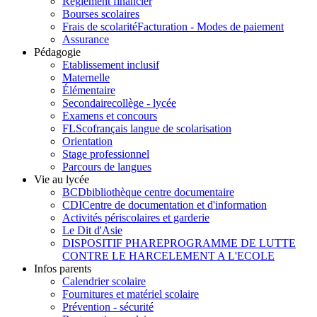
Règlement financier
Bourses scolaires
Frais de scolarité
Facturation - Modes de paiement
Assurance
Pédagogie
Etablissement inclusif
Maternelle
Élémentaire
Secondaire
collège - lycée
Examens et concours
FLSco
français langue de scolarisation
Orientation
Stage professionnel
Parcours de langues
Vie au lycée
BCD
bibliothèque centre documentaire
CDI
Centre de documentation et d'information
Activités périscolaires et garderie
Le Dit d'Asie
DISPOSITIF PHARE
PROGRAMME DE LUTTE
CONTRE LE HARCELEMENT A L'ECOLE
Infos parents
Calendrier scolaire
Fournitures et matériel scolaire
Prévention - sécurité