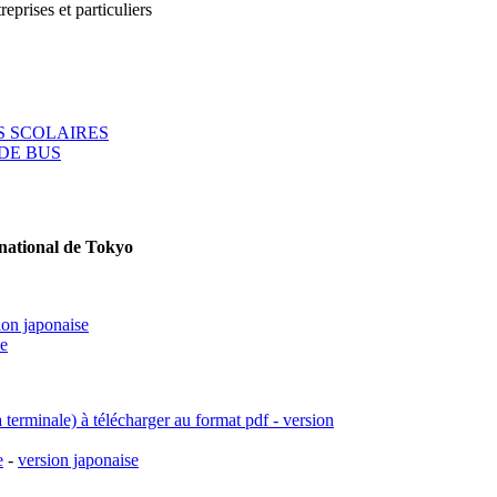
reprises et particuliers
 SCOLAIRES
DE BUS
rnational de Tokyo
ion japonaise
se
a terminale) à télécharger au format pdf - version
e
-
version japonaise