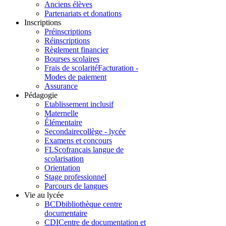
Anciens élèves
Partenariats et donations
Inscriptions
Préinscriptions
Réinscriptions
Règlement financier
Bourses scolaires
Frais de scolarité
Facturation -
Modes de paiement
Assurance
Pédagogie
Etablissement inclusif
Maternelle
Élémentaire
Secondaire
collège - lycée
Examens et concours
FLSco
français langue de
scolarisation
Orientation
Stage professionnel
Parcours de langues
Vie au lycée
BCD
bibliothèque centre
documentaire
CDI
Centre de documentation et