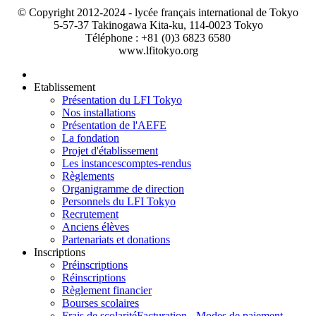
© Copyright 2012-2024 - lycée français international de Tokyo
5-57-37 Takinogawa Kita-ku, 114-0023 Tokyo
Téléphone : +81 (0)3 6823 6580
www.lfitokyo.org
Etablissement
Présentation du LFI Tokyo
Nos installations
Présentation de l'AEFE
La fondation
Projet d'établissement
Les instances
comptes-rendus
Règlements
Organigramme de direction
Personnels du LFI Tokyo
Recrutement
Anciens élèves
Partenariats et donations
Inscriptions
Préinscriptions
Réinscriptions
Règlement financier
Bourses scolaires
Frais de scolarité
Facturation - Modes de paiement