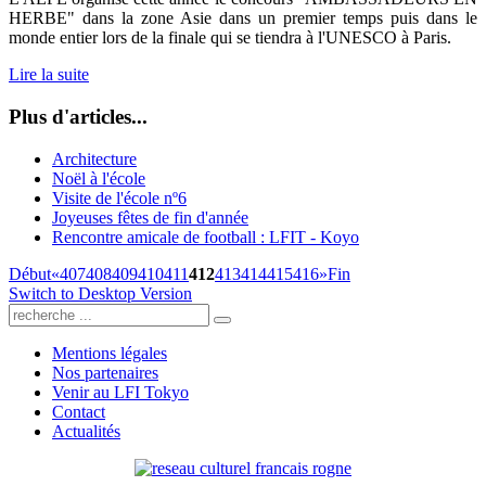
HERBE" dans la zone Asie dans un premier temps puis dans le
monde entier lors de la finale qui se tiendra à l'UNESCO à Paris.
Lire la suite
Plus d'articles...
Architecture
Noël à l'école
Visite de l'école nº6
Joyeuses fêtes de fin d'année
Rencontre amicale de football : LFIT - Koyo
Début
«
407
408
409
410
411
412
413
414
415
416
»
Fin
Switch to Desktop Version
Mentions légales
Nos partenaires
Venir au LFI Tokyo
Contact
Actualités