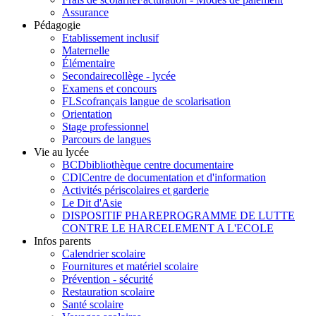
Assurance
Pédagogie
Etablissement inclusif
Maternelle
Élémentaire
Secondaire
collège - lycée
Examens et concours
FLSco
français langue de scolarisation
Orientation
Stage professionnel
Parcours de langues
Vie au lycée
BCD
bibliothèque centre documentaire
CDI
Centre de documentation et d'information
Activités périscolaires et garderie
Le Dit d'Asie
DISPOSITIF PHARE
PROGRAMME DE LUTTE
CONTRE LE HARCELEMENT A L'ECOLE
Infos parents
Calendrier scolaire
Fournitures et matériel scolaire
Prévention - sécurité
Restauration scolaire
Santé scolaire