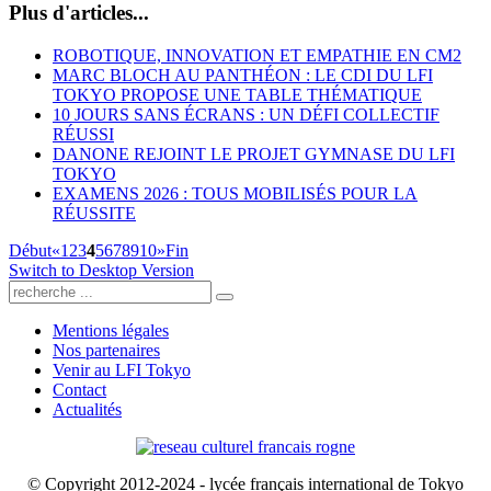
Plus d'articles...
ROBOTIQUE, INNOVATION ET EMPATHIE EN CM2
MARC BLOCH AU PANTHÉON : LE CDI DU LFI
TOKYO PROPOSE UNE TABLE THÉMATIQUE
10 JOURS SANS ÉCRANS : UN DÉFI COLLECTIF
RÉUSSI
DANONE REJOINT LE PROJET GYMNASE DU LFI
TOKYO
EXAMENS 2026 : TOUS MOBILISÉS POUR LA
RÉUSSITE
Début
«
1
2
3
4
5
6
7
8
9
10
»
Fin
Switch to Desktop Version
Mentions légales
Nos partenaires
Venir au LFI Tokyo
Contact
Actualités
© Copyright 2012-2024 - lycée français international de Tokyo