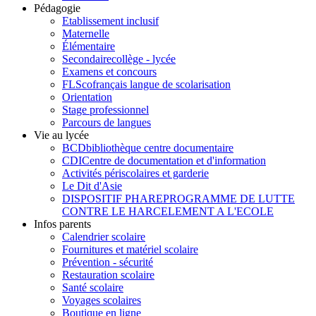
Pédagogie
Etablissement inclusif
Maternelle
Élémentaire
Secondaire
collège - lycée
Examens et concours
FLSco
français langue de scolarisation
Orientation
Stage professionnel
Parcours de langues
Vie au lycée
BCD
bibliothèque centre documentaire
CDI
Centre de documentation et d'information
Activités périscolaires et garderie
Le Dit d'Asie
DISPOSITIF PHARE
PROGRAMME DE LUTTE
CONTRE LE HARCELEMENT A L'ECOLE
Infos parents
Calendrier scolaire
Fournitures et matériel scolaire
Prévention - sécurité
Restauration scolaire
Santé scolaire
Voyages scolaires
Boutique en ligne