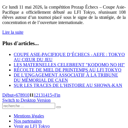
Ce lundi 11 mai 2026, la compétition Prozap Échecs – Coupe Asie-
Pacifique a officiellement débuté au LFI Tokyo, réunissant 108
élèves autour d’un tournoi placé sous le signe de la stratégie, de la
concentration et de l’ouverture internationale.
Lire la suite
Plus d'articles...
COUPE ASIE-PACIFIQUE D’ÉCHECS - AEFE : TOKYO
AU CŒUR DU JEU
LES MATERNELLES CELEBRENT "KODOMO NO HI"
RÉCOLTE DE MIEL DE PRINTEMPS AU LFI TOKYO
DE L’ENGAGEMENT ASSOCIATIF À LA TRIBUNE
DU MÉMORIAL DE CAEN
SUR LES TRACES DE L’HISTOIRE AU SHOWA-KAN
Début
«
6
7
8
9
10
11
12
13
14
15
»
Fin
Switch to Desktop Version
Mentions légales
Nos partenaires
Venir au LFI Tokyo