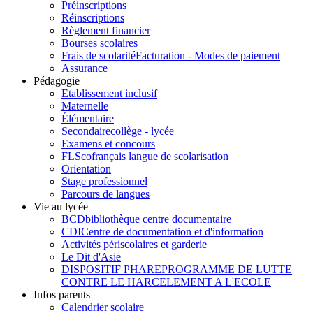
Préinscriptions
Réinscriptions
Règlement financier
Bourses scolaires
Frais de scolarité
Facturation - Modes de paiement
Assurance
Pédagogie
Etablissement inclusif
Maternelle
Élémentaire
Secondaire
collège - lycée
Examens et concours
FLSco
français langue de scolarisation
Orientation
Stage professionnel
Parcours de langues
Vie au lycée
BCD
bibliothèque centre documentaire
CDI
Centre de documentation et d'information
Activités périscolaires et garderie
Le Dit d'Asie
DISPOSITIF PHARE
PROGRAMME DE LUTTE
CONTRE LE HARCELEMENT A L'ECOLE
Infos parents
Calendrier scolaire