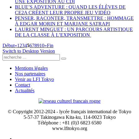
UNE EXPOSITION AU CDI
BLUE’S ADVENTURE : QUAND LES ÉLÈVES DE
CE2A CRÉENT LEUR PROPRE JEU VIDÉO
PENSER, RACONTER, TRANSMETTRE : HOMMAGE
À EDGAR MORIN ET MARJANE SATRAPI
LAURENT MINGUET : UN PARCOURS ARTISTIQUE
DE LA CLASSE À L’EXPOSITION
Début
«
1
2
3
4
5
6
7
8
9
10
»
Fin
Switch to Desktop Version
Mentions légales
Nos partenaires
Venir au LFI Tokyo
Contact
Actualités
© Copyright 2012-2024 - lycée français international de Tokyo
5-57-37 Takinogawa Kita-ku, 114-0023 Tokyo
Téléphone : +81 (0)3 6823 6580
www.lfitokyo.org