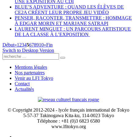
UNE EXPOSITION AU CDI
BLUE’S ADVENTURE : QUAND LES ÉLÈVES DE
CE2A CRÉENT LEUR PROPRE JEU VIDÉO
PENSER, RACONTER, TRANSMETTRE : HOMMAGE
À EDGAR MORIN ET MARJANE SATRAPI
LAURENT MINGUET : UN PARCOURS ARTISTIQUE
DE LA CLASSE À L’EXPOSITION
Début
«
1
2
3
4
5
6
7
8
9
10
»
Fin
Switch to Desktop Version
Mentions légales
Nos partenaires
Venir au LFI Tokyo
Contact
Actualités
© Copyright 2012-2024 - lycée français international de Tokyo
5-57-37 Takinogawa Kita-ku, 114-0023 Tokyo
Téléphone : +81 (0)3 6823 6580
www.lfitokyo.org